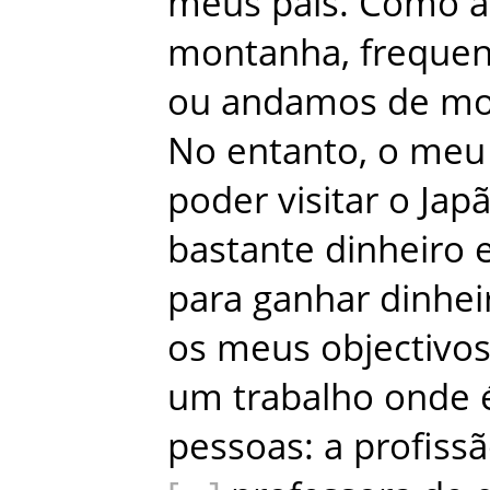
meus
pais
.
Como
a
montanha
,
freque
ou
andamos
de
mo
No
entanto
,
o
meu
poder
visitar
o
Jap
bastante
dinheiro
para
ganhar
dinhei
os
meus
objectivo
um
trabalho
onde
pessoas
:
a
profiss