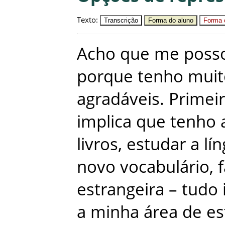
Texto
:
Transcrição
Forma do aluno
Forma c
Acho
que
me
poss
porque
tenho
muit
agradáveis
.
Primei
implica
que
tenho
livros
,
estudar
a
lí
novo
vocabulário
,
f
estrangeira
–
tudo
a
minha
área
de
es