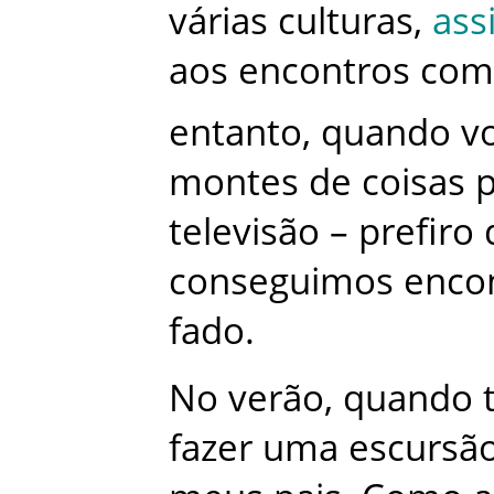
várias
culturas
,
ass
aos
encontros
com
entanto
,
quando
vo
montes
de
coisas
televisão
–
prefiro
conseguimos
enco
fado
.
No
verão
,
quando
fazer
uma
escursã