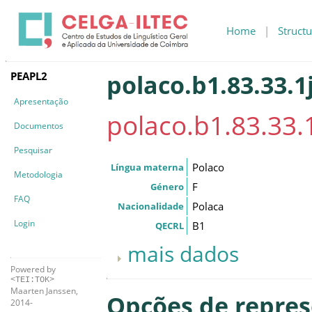
Home
|
Structu
PEAPL2
polaco.b1.83.33.1
Apresentação
polaco.b1.83.33.
Documentos
Pesquisar
Polaco
Língua materna
Metodologia
F
Género
FAQ
Polaca
Nacionalidade
Login
B1
QECRL
mais dados
Powered by
<TEI:TOK>
Maarten Janssen,
Opções de repre
2014-