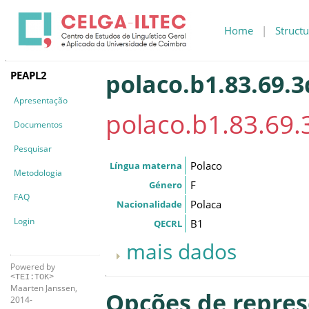
Home
|
Structu
PEAPL2
polaco.b1.83.69.3
Apresentação
polaco.b1.83.69.
Documentos
Pesquisar
Polaco
Língua materna
Metodologia
F
Género
FAQ
Polaca
Nacionalidade
Login
B1
QECRL
mais dados
Powered by
<TEI:TOK>
Maarten Janssen,
Opções de repre
2014-