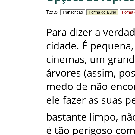
Texto
:
Transcrição
Forma do aluno
Forma c
Para
dizer
a
verda
cidade
.
É
pequena
,
cinemas
,
um
grand
árvores
(
assim
,
po
medo
de
não
enco
ele
fazer
as
suas
p
bastante
limpo
,
nã
é
tão
perigoso
co