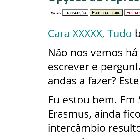
Texto
:
Transcrição
Forma do aluno
Forma c
Cara
XXXXX
,
Tudo
Não
nos
vemos
há
escrever
e
pergunt
andas
a
fazer
?
Este
Eu
estou
bem
.
Em
Erasmus
,
ainda
fic
intercâmbio
result