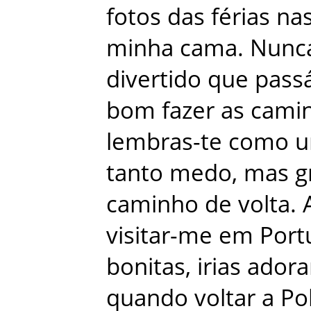
fotos
das
férias
na
minha
cama
.
Nunc
divertido
que
pass
bom
fazer
as
cami
lembras-te
como
u
tanto
medo
,
mas
g
caminho
de
volta
.
visitar-me
em
Port
bonitas
,
irias
adora
quando
voltar
a
Po