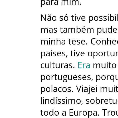
para
mim
.
Não
só
tive
possibi
mas
também
pude
minha
tese
.
Conhe
países
,
tive
oportu
culturas
.
Era
muito
portugueses
,
porq
polacos
.
Viajei
mui
lindíssimo
,
sobret
todo
a
Europa
.
Tro