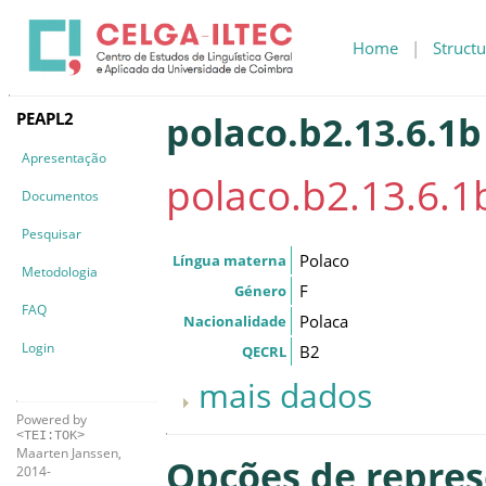
Home
|
Structu
PEAPL2
polaco.b2.13.6.1b
Apresentação
polaco.b2.13.6.1
Documentos
Pesquisar
Polaco
Língua materna
Metodologia
F
Género
FAQ
Polaca
Nacionalidade
Login
B2
QECRL
mais dados
Powered by
<TEI:TOK>
Maarten Janssen,
Opções de repre
2014-