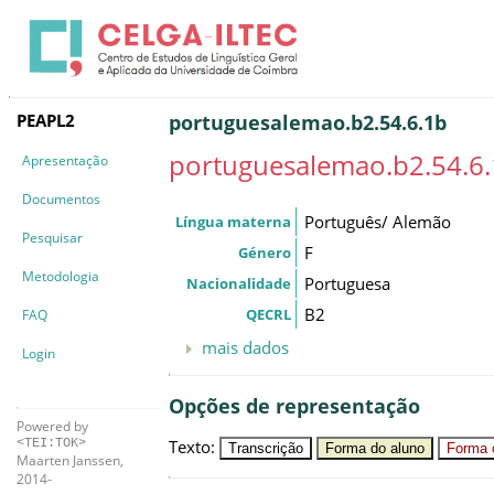
PEAPL2
portuguesalemao.b2.54.6.1b
portuguesalemao.b2.54.6
Apresentação
Documentos
Português/ Alemão
Língua materna
Pesquisar
F
Género
Metodologia
Portuguesa
Nacionalidade
B2
QECRL
FAQ
mais dados
Login
Opções de representação
Powered by
Texto
:
<TEI:TOK>
Transcrição
Forma do aluno
Forma c
Maarten Janssen,
2014-