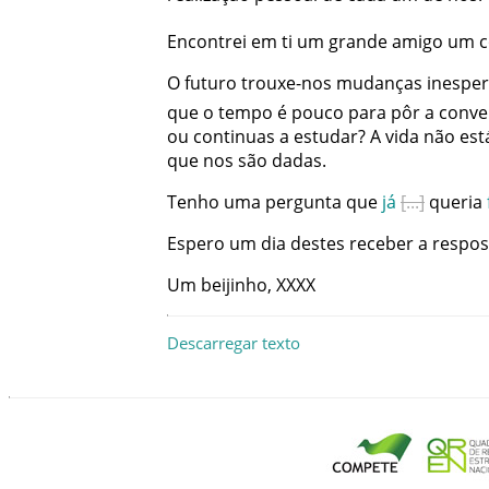
Encontrei
em
ti
um
grande
amigo
um
c
O
futuro
trouxe-nos
mudanças
inesper
que
o
tempo
é
pouco
para
pôr
a
conve
ou
continuas
a
estudar
?
A
vida
não
est
que
nos
são
dadas
.
Tenho
uma
pergunta
que
já
queria
Espero
um
dia
destes
receber
a
respos
Um
beijinho
,
XXXX
Descarregar texto