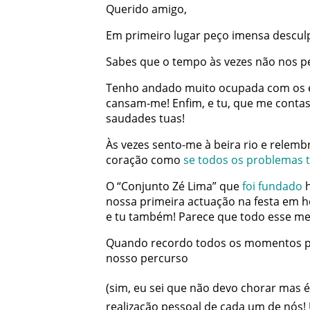
Querido
amigo
,
Em
primeiro
lugar
peço
imensa
descul
Sabes
que
o
tempo
às
vezes
não
nos
p
Tenho
andado
muito
ocupada
com
os
cansam-me
!
Enfim
,
e
tu
,
que
me
conta
saudades
tuas
!
Às
vezes
sento-me
à
beira
rio
e
relemb
coração
como
se
todos
os
problemas
O
“Conjunto
Zé
Lima”
que
foi
fundado
nossa
primeira
actuação
na
festa
em
h
e
tu
também
!
Parece
que
todo
esse
me
Quando
recordo
todos
os
momentos
nosso
percurso
(
sim
,
eu
sei
que
não
devo
chorar
mas
é
realização
pessoal
de
cada
um
de
nós
!