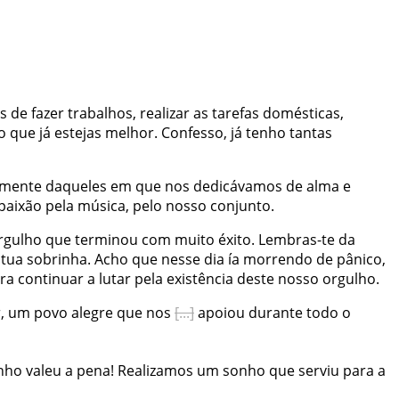
s
de
fazer
trabalhos
,
realizar
as
tarefas
domésticas
,
o
que
já
estejas
melhor
.
Confesso
,
já
tenho
tantas
lmente
daqueles
em
que
nos
dedicávamos
de
alma
e
paixão
pela
música
,
pelo
nosso
conjunto
.
rgulho
que
terminou
com
muito
éxito
.
Lembras-te
da
tua
sobrinha
.
Acho
que
nesse
dia
ía
morrendo
de
pânico
,
ra
continuar
a
lutar
pela
existência
deste
nosso
orgulho
.
r
,
um
povo
alegre
que
nos
apoiou
durante
todo
o
nho
valeu
a
pena
!
Realizamos
um
sonho
que
serviu
para
a