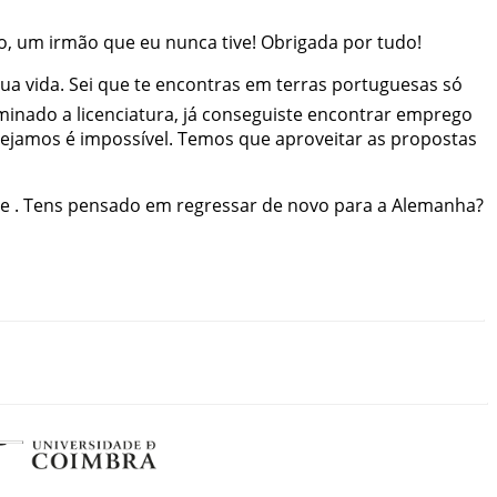
vo
,
um
irmão
que
eu
nunca
tive
!
Obrigada
por
tudo
!
tua
vida
.
Sei
que
te
encontras
em
terras
portuguesas
só
minado
a
licenciatura
,
já
conseguiste
encontrar
emprego
sejamos
é
impossível
.
Temos
que
aproveitar
as
propostas
de
.
Tens
pensado
em
regressar
de
novo
para
a
Alemanha
?