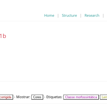
Home
|
Structure
|
Research
|
.1b
-
Mostrar
:
-
Etiquetas
:
orrigida
Cores
Classe morfossintática
Le