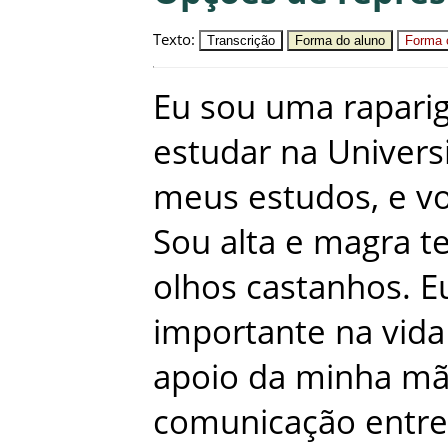
Texto
:
Transcrição
Forma do aluno
Forma c
Eu
sou
uma
rapari
estudar
na
Univers
meus
estudos
,
e
v
Sou
alta
e
magra
t
olhos
castanhos
.
E
importante
na
vida
apoio
da
minha
mã
comunicação
entre