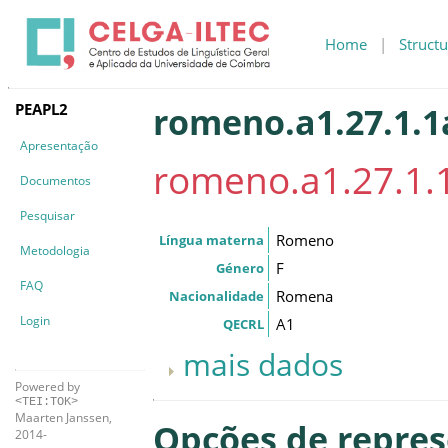
Home
|
Structu
PEAPL2
romeno.a1.27.1.1
Apresentação
romeno.a1.27.1.
Documentos
Pesquisar
Romeno
Língua materna
Metodologia
F
Género
FAQ
Romena
Nacionalidade
Login
A1
QECRL
mais dados
Powered by
<TEI:TOK>
Maarten Janssen,
Opções de repre
2014-