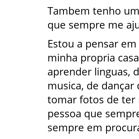
Tambem
tenho
u
que
sempre
me
aj
Estou
a
pensar
em
minha
propria
casa
aprender
linguas
,
musica
,
de
dançar
tomar
fotos
de
ter
pessoa
que
sempr
sempre
em
procur