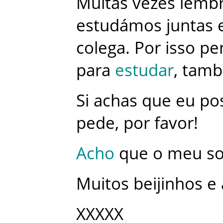
Muitas
vezes
lemb
estudámos
juntas
colega
.
Por
isso
pe
para
estudar
,
tam
Si
achas
que
eu
po
pede
,
por
favor
!
Acho
que
o
meu
s
Muitos
beijinhos
e
XXXXX