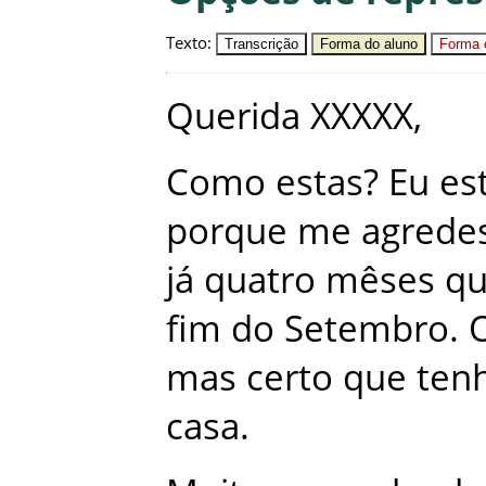
Texto
:
Transcrição
Forma do aluno
Forma c
Querida
XXXXX
,
Como
estas
?
Eu
es
porque
me
agrede
já
quatro
mêses
q
fim
do
Setembro
.
mas
certo
que
ten
casa
.