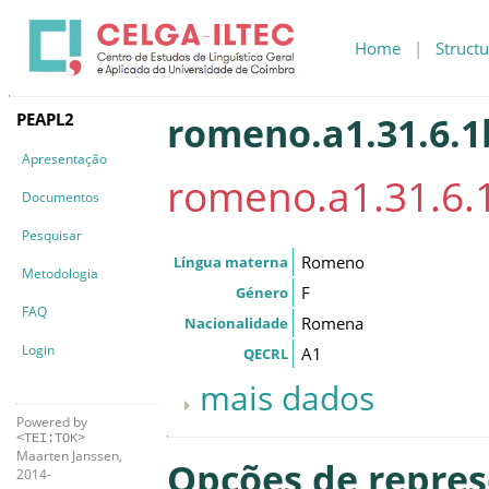
Home
|
Structu
PEAPL2
romeno.a1.31.6.1
Apresentação
romeno.a1.31.6.
Documentos
Pesquisar
Romeno
Língua materna
Metodologia
F
Género
FAQ
Romena
Nacionalidade
Login
A1
QECRL
mais dados
Powered by
<TEI:TOK>
Maarten Janssen,
Opções de repre
2014-