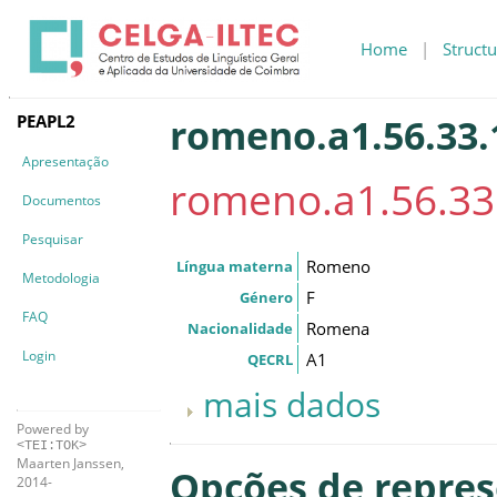
Home
|
Structu
PEAPL2
romeno.a1.56.33.
Apresentação
romeno.a1.56.33
Documentos
Pesquisar
Romeno
Língua materna
Metodologia
F
Género
FAQ
Romena
Nacionalidade
Login
A1
QECRL
mais dados
Powered by
<TEI:TOK>
Maarten Janssen,
Opções de repre
2014-