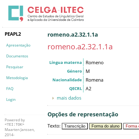
PEAPL2
romeno.a2.32.1.1a
romeno.a2.32.1.1a
Apresentação
Documentos
Romeno
Língua materna
Pesquisar
M
Género
Metodologia
Romena
Nacionalidade
A2
QECRL
FAQ
mais dados
Login
Opções de representação
Powered by
Texto
:
<TEI:TOK>
Transcrição
Forma do aluno
Forma c
Maarten Janssen,
2014-