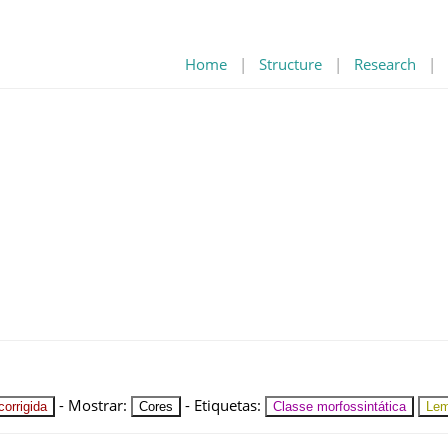
Home
|
Structure
|
Research
|
-
Mostrar
:
-
Etiquetas
:
orrigida
Cores
Classe morfossintática
Le