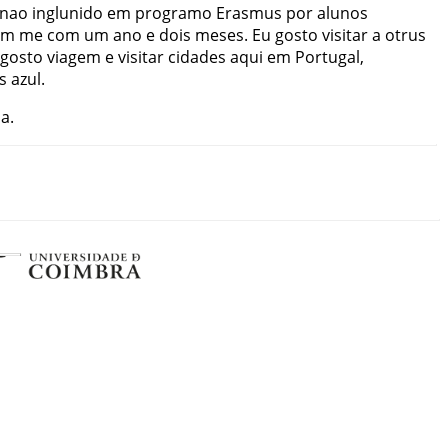
nao
inglunido
em
programo
Erasmus
por
alunos
om
me
com
um
ano
e
dois
meses
.
Eu
gosto
visitar
a
otrus
gosto
viagem
e
visitar
cidades
aqui
em
Portugal
,
s
azul
.
ia
.