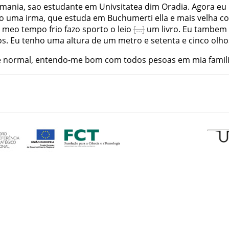
mania
,
sao
estudante
em
Univsitatea
dim
Oradia
.
Agora
eu
o
uma
irma
,
que
estuda
em
Buchumerti
ella
e
mais
velha
c
meo
tempo
frio
fazo
sporto
o
leio
um
livro
.
Eu
tambem
os
.
Eu
tenho
uma
altura
de
um
metro
e
setenta e cinco
olho
e
normal
,
entendo-me
bom
com
todos
pesoas
em
mia
famil