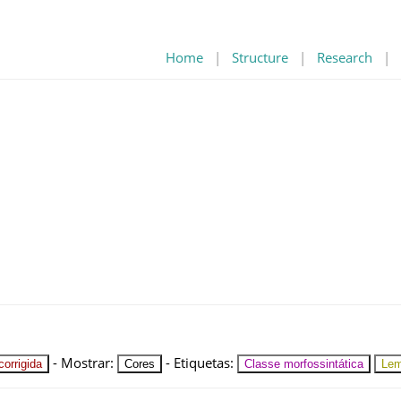
Home
|
Structure
|
Research
|
-
Mostrar
:
-
Etiquetas
:
orrigida
Cores
Classe morfossintática
Le