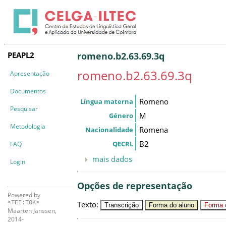
PEAPL2
romeno.b2.63.69.3q
romeno.b2.63.69.3q
Apresentação
Documentos
Romeno
Língua materna
Pesquisar
M
Género
Metodologia
Romena
Nacionalidade
B2
QECRL
FAQ
mais dados
Login
Opções de representação
Powered by
Texto
:
<TEI:TOK>
Transcrição
Forma do aluno
Forma c
Maarten Janssen,
2014-