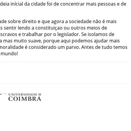
ideia
inícial
da
cidade
foi
de
concentrar
mais
pessoas
e
de
ade
sobre
direito
e
que
agora
a
sociedade
não
é
mais
s
sentir
lendo
a
constituiçao
ou
outros
meios
de
escravos
e
trabalhar
por
o
legislador
.
Se
isolamos
de
a
mas
muito
suave
,
porque
aqui
podemos
ajudar
mais
moralidade
é
considerado
um
parvo
.
Antes
de
tudo
temos
mundo
!