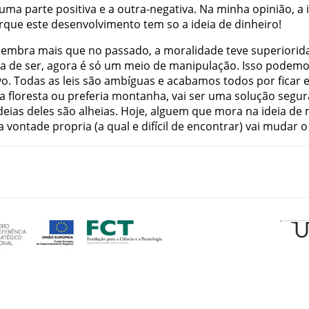
uma
parte
positiva
e
a
outra-negativa
.
Na
minha
opinião
,
a
rque
este
desenvolvimento
tem
so
a
ideia
de
dinheiro
!
lembra
mais
que
no
passado
,
a
moralidade
teve
superiorid
a
de
ser
,
agora
é
só
um
meio
de
manipulação
.
Isso
podemo
vo
.
Todas
as
leis
são
ambíguas
e
acabamos
todos
por
ficar
a
floresta
ou
preferia
montanha
,
vai
ser
uma
solução
segur
deias
deles
são
alheias
.
Hoje
,
alguem
que
mora
na
ideia
de
a
vontade
propria
(
a
qual
e
difícil
de
encontrar
)
vai
mudar
o