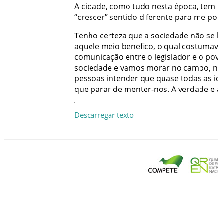
A
cidade
,
como
tudo
nesta
época
,
tem
“
crescer
”
sentido
diferente
para
me
po
Tenho
certeza
que
a
sociedade
não
se
aquele
meio
benefico
,
o
qual
costumav
comunicação
entre
o
legislador
e
o
po
sociedade
e
vamos
morar
no
campo
,
n
pessoas
intender
que
quase
todas
as
i
que
parar
de
menter-nos
.
A
verdade
e
Descarregar texto