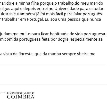
marido
e
a
minha
filha
porque
o
trabalho
do
meu
marido
migos
aqui
e
depois
entrei
no
Universidade
para
estudar
ulturas
e
/
também
/
já
foi
mais
fácil
para
falar
português
.
r
trabalhar
em
Portugal
.
Eu
sou
uma
pessoa
que
nunca
ajudam me
muito
para
ficar
habituada
de
vida
portuguesa
.
ém
comida
portuguesa
feita
por
sogra
,
especialmente
as
a
vista
de
floresta
,
que
da
manha
sempre
sheira me