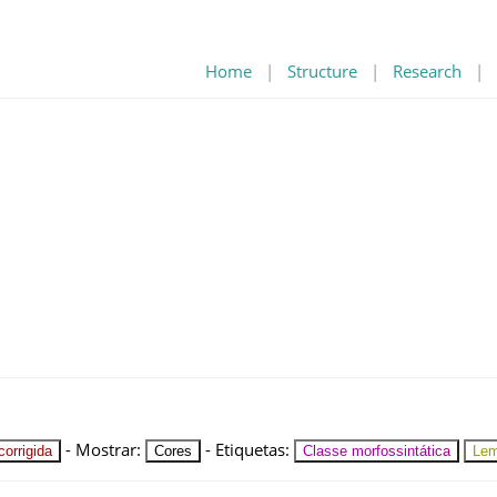
Home
|
Structure
|
Research
|
-
Mostrar
:
-
Etiquetas
:
orrigida
Cores
Classe morfossintática
Le