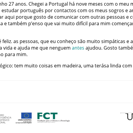
nho
27
anos
.
Chegei
a
Portugal
há
nove
meses
com
o
meu
i
estudar
português
por
contactos
com
os
meus
sogros
e
a
ar
aqui
porque
gosto
de
comunicar
com
outras
pessoas
e
c
ia
e
também
p’enso
que
vai
muito
difícil
para
mim
comença
é
feliz
.
as
pessoas
,
que
eu
conheço
são
muito
simpáticas
e
a
vida
e
ajuda me
que
nenguem
antes
ajudou
.
Gosto
tamb
mo
para
mim
.
ógico
:
tem
muito
coisas
em
madeira
,
uma
terása
linda
com