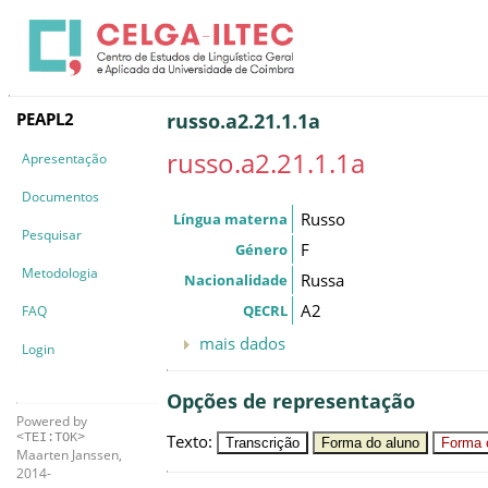
PEAPL2
russo.a2.21.1.1a
russo.a2.21.1.1a
Apresentação
Documentos
Russo
Língua materna
Pesquisar
F
Género
Metodologia
Russa
Nacionalidade
A2
QECRL
FAQ
mais dados
Login
Opções de representação
Powered by
Texto
:
<TEI:TOK>
Transcrição
Forma do aluno
Forma c
Maarten Janssen,
2014-