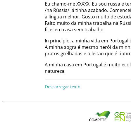
Eu
chamo-me
XXXXX
.
Eu
sou
russa
e
te
/
na
Rússia
/
já
tinha
acabado
.
Comence
a
língua
melhor
.
Gosto
muito
de
estud
Falto
muito
da
minha
trabalha
na
Rúss
ficei
em
casa
sem
trabalho
.
In
principio
,
a
minha
vida
em
Portugal
A
minha
sogra
é
mesmo
herói
da
minh
pratos
grelhadas
e
o
leitão
que
é
ópti
A
minha
casa
em
Portugal
é
muito
ecol
natureza
.
Descarregar texto