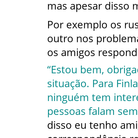
mas
apesar
disso
m
Por
exemplo
os
ru
outro
nos
problem
os
amigos
respon
“
Estou
bem
,
obrig
situação
.
Para
Finl
ninguém
tem
inter
pessoas
falam
sem
disso
eu
tenho
ami