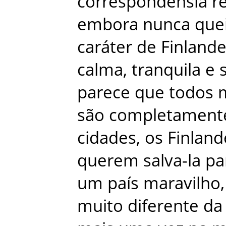
correspondênsia
r
embora
nunca
que
caráter
de
Finland
calma
,
tranquila
e
parece
que
todos
são
completament
cidades
,
os
Finland
querem
salva-la
pa
um
país
maravilho
,
muito
diferente
da