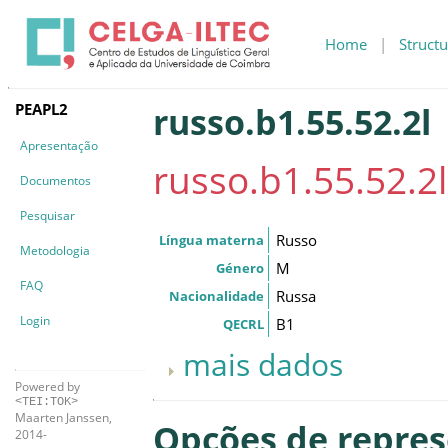
Home
|
Structu
PEAPL2
russo.b1.55.52.2l
Apresentação
russo.b1.55.52.2l
Documentos
Pesquisar
Russo
Língua materna
Metodologia
M
Género
FAQ
Russa
Nacionalidade
Login
B1
QECRL
mais dados
Powered by
<TEI:TOK>
Maarten Janssen,
Opções de repre
2014-