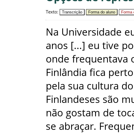
Texto
:
Transcrição
Forma do aluno
Forma c
Na
Universidade
e
anos
eu
tive
po
onde
frequentava
Finlândia
fica
perto
pela
sua
cultura
do
Finlandeses
são
mu
não
gostam
de
toc
se
abraçar
.
Freque