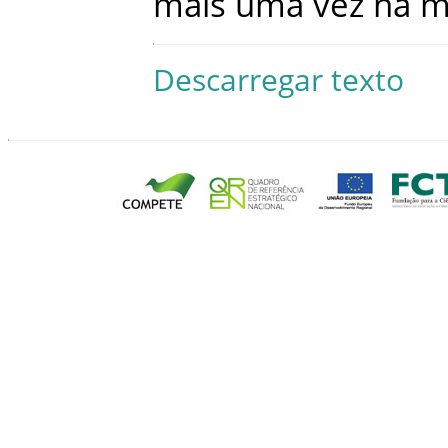
mais
uma
vez
na
m
Descarregar texto