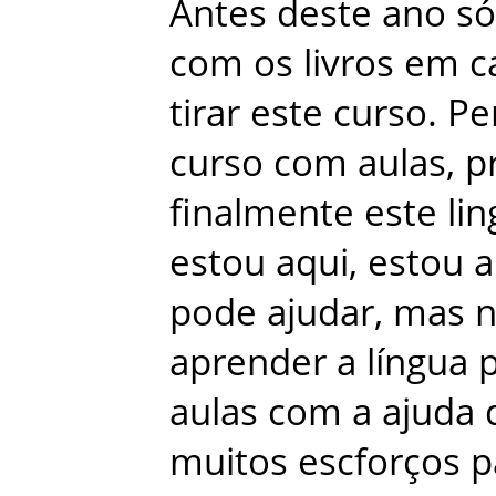
Antes
deste
ano
só
com
os
livros
em
c
tirar
este
curso
.
Pe
curso
com
aulas
,
p
finalmente
este
li
estou
aqui
,
estou
a
pode
ajudar
,
mas
aprender
a
língua
aulas
com
a
ajuda
muitos
escforços
p