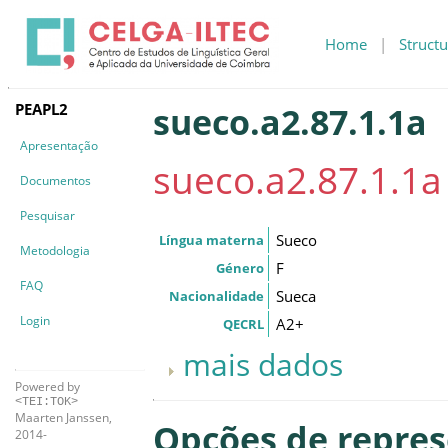
Home
|
Structu
PEAPL2
sueco.a2.87.1.1a
Apresentação
sueco.a2.87.1.1a
Documentos
Pesquisar
Sueco
Língua materna
Metodologia
F
Género
FAQ
Sueca
Nacionalidade
Login
A2+
QECRL
mais dados
Powered by
<TEI:TOK>
Maarten Janssen,
Opções de repre
2014-