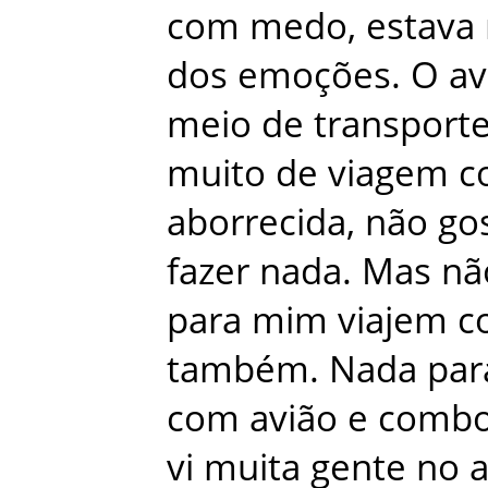
com
medo
,
estava
dos
emoções
.
O
av
meio
de
transport
muito
de
viagem
c
aborrecida
,
não
go
fazer
nada
.
Mas
nã
para
mim
viajem
c
também
.
Nada
par
com
avião
e
combo
vi
muita
gente
no
a