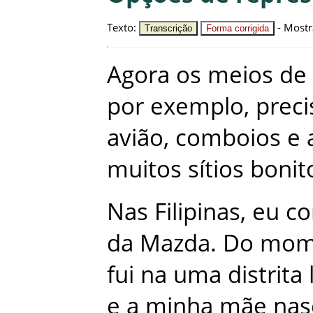
Texto
:
-
Mostr
Transcrição
Forma corrigida
Agora
os
meios
de
por
exemplo
,
prec
avião
,
comboios
e
muitos
sítios
bonit
Nas
Filipinas
,
eu
co
da
Mazda
.
Do
mom
fui
na
uma
distrita
e
a
minha
mãe
nas