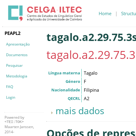
Home
|
Structu
PEAPL2
tagalo.a2.29.75.3
Apresentação
tagalo.a2.29.75.3
Documentos
Pesquisar
Tagalo
Língua materna
Metodologia
F
Género
FAQ
Filipina
Nacionalidade
Login
A2
QECRL
mais dados
Powered by
<TEI:TOK>
Maarten Janssen,
Opções de repre
2014-