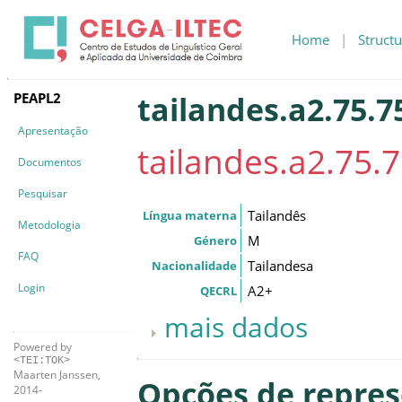
Home
|
Structu
PEAPL2
tailandes.a2.75.7
Apresentação
tailandes.a2.75.7
Documentos
Pesquisar
Tailandês
Língua materna
Metodologia
M
Género
FAQ
Tailandesa
Nacionalidade
Login
A2+
QECRL
mais dados
Powered by
<TEI:TOK>
Maarten Janssen,
Opções de repre
2014-