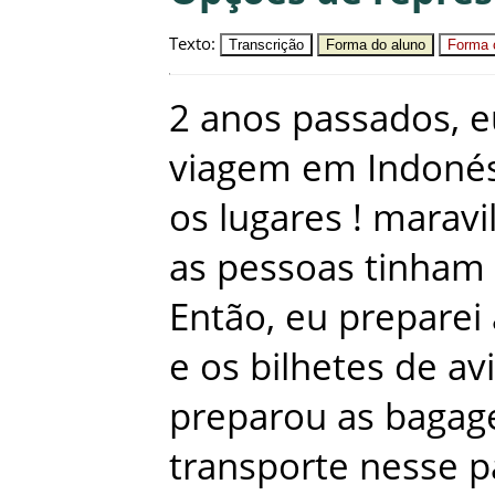
Texto
:
Transcrição
Forma do aluno
Forma c
2
anos
passados
,
e
viagem
em
Indoné
os
lugares
!
maravi
as
pessoas
tinham
Então
,
eu
preparei
e
os
bilhetes
de
av
preparou
as
bagag
transporte
nesse
p