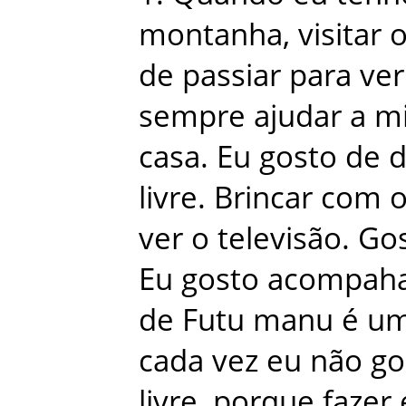
montanha
,
visitar
o
de
passiar
para
ver
sempre
ajudar
a
m
casa
.
Eu
gosto
de
d
livre
.
Brincar
com
o
ver
o
televisão
.
Go
Eu
gosto
acompah
de
Futu
manu
é
u
cada
vez
eu
não
go
livre
,
porque
fazer