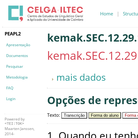
Home
|
Structu
PEAPL2
kemak.SEC.12.29.
Apresentação
kemak.SEC.12.29
Documentos
Pesquisar
mais dados
Metodologia
FAQ
Opções de repre
Login
Texto
:
Transcrição
Forma do aluno
Forma c
Powered by
<TEI:TOK>
Maarten Janssen,
1
.
Quando
eu
tenh
2014-