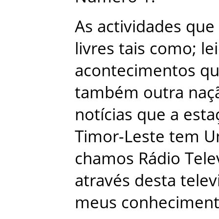
As
actividades
que
livres
tais
como
;
le
acontecimentos
q
também
outra
naç
notícias
que
a
esta
Timor-Leste
tem
U
chamos
Rádio
Tele
através
desta
telev
meus
conhecimen