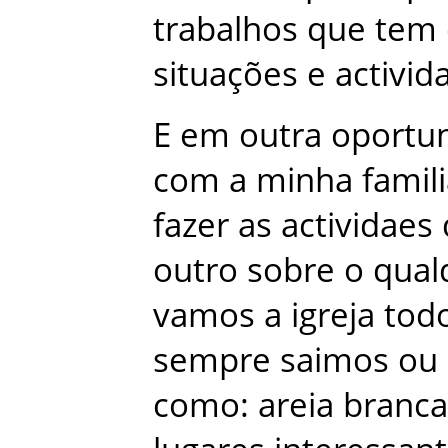
trabalhos
que
tem
situações
e
activid
E
em
outra
oportu
com
a
minha
famil
fazer
as
actividaes
outro
sobre
o
qual
vamos
a
igreja
tod
sempre
saimos
ou
como
:
areia branca