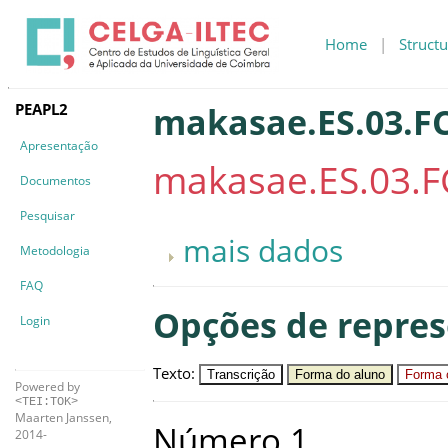
Home
|
Structu
PEAPL2
makasae.ES.03.FC
Apresentação
makasae.ES.03.F
Documentos
Pesquisar
mais dados
Metodologia
FAQ
Opções de repre
Login
Texto
:
Transcrição
Forma do aluno
Forma c
Powered by
<TEI:TOK>
Maarten Janssen,
Número
1
.
2014-