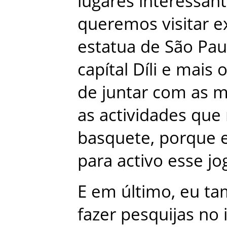
lugares
interessan
queremos
visitar
e
estatua
de
São Pau
capítal
Díli
e
mais
o
de
juntar
com
as
m
as
actividades
que
basquete
,
porque
para
activo
esse
jo
E
em
último
,
eu
ta
fazer
pesquijas
no