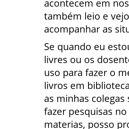
acontecem
em
nos
também
leio
e
vej
acompanhar
as
sit
Se
quando
eu
esto
livres
ou
os
dosent
uso
para
fazer
o
m
livros
em
bibliotec
as
minhas
colegas
fazer
pesquisas
no
materias
,
posso
pr