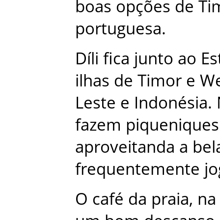
boas
opções
de
Ti
portuguesa
.
Díli
fica
junto
ao
Es
ilhas
de
Timor
e
We
Leste
e
Indonésia
.
fazem
piqueniques
aproveitanda
a
bel
frequentemente
j
O
café
da
praia
,
na