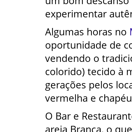
um
bom
descanso
experimentar
autê
Algumas
horas
no
oportunidade
de
c
vendendo
o
tradic
colorido
)
tecido
à
gerações
pelos
loc
vermelha
e
chapéu
O
Bar
e
Restaurant
areia Branca
,
o
qu