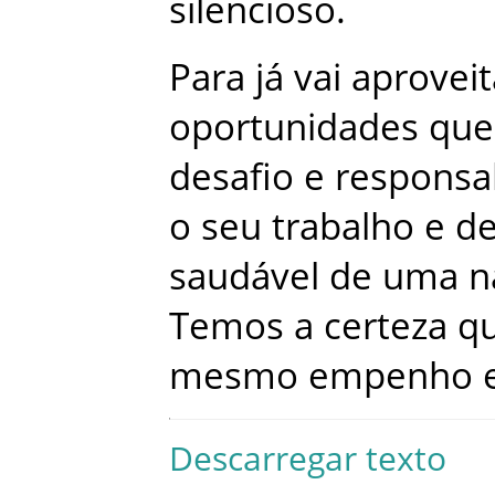
silencioso
.
Para
já
vai
aprovei
oportunidades
que
desafio
e
responsa
o
seu
trabalho
e
de
saudável
de
uma
n
Temos
a
certeza
q
mesmo
empenho
Descarregar texto