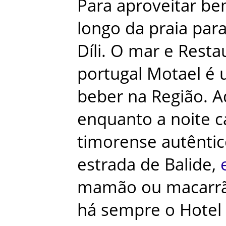
Para
aproveitar
be
longo
da
praia
par
Díli
.
O
mar
e
Resta
portugal Motael
é
beber
na
Região
.
A
enquanto
a
noite
c
timorense
autênti
estrada
de
Balide
,
mamão
ou
macarr
há
sempre
o
Hotel