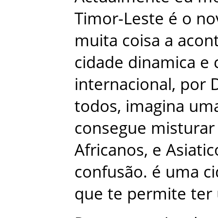
Timor-Leste
é
o
no
muita
coisa
a
acon
cidade
dinamica
e
internacional
,
por
D
todos
,
imagina
um
consegue
misturar
Africanos
,
e
Asiatic
confusão
.
é
uma
c
que
te
permite
ter