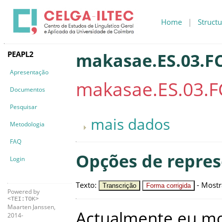
Home
|
Structu
PEAPL2
makasae.ES.03.FC
Apresentação
makasae.ES.03.F
Documentos
Pesquisar
mais dados
Metodologia
FAQ
Opções de repre
Login
Texto
:
-
Mostr
Transcrição
Forma corrigida
Powered by
<TEI:TOK>
Maarten Janssen,
Actualmente
eu
mo
2014-