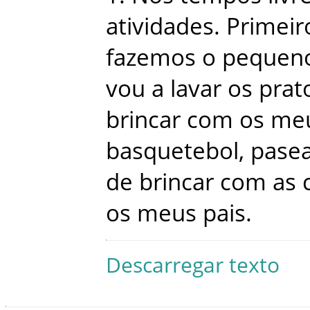
atividades
.
Primeir
fazemos
o
pequen
vou
a
lavar
os
prat
brincar
com
os
me
basquetebol
,
pase
de
brincar
com
as
os
meus
pais
.
Descarregar texto