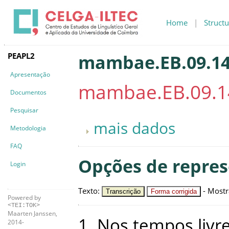
Home
|
Structu
PEAPL2
mambae.EB.09.14
Apresentação
mambae.EB.09.1
Documentos
Pesquisar
mais dados
Metodologia
FAQ
Opções de repre
Login
Texto
:
-
Mostr
Transcrição
Forma corrigida
Powered by
<TEI:TOK>
Maarten Janssen,
1
.
Nos
tempos
livr
2014-