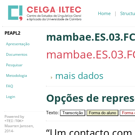
Home
|
Structu
PEAPL2
mambae.ES.03.FC
Apresentação
mambae.ES.03.FC
Documentos
Pesquisar
mais dados
Metodologia
FAQ
Opções de repre
Login
Texto
:
Transcrição
Forma do aluno
Forma c
Powered by
<TEI:TOK>
Maarten Janssen,
“
Um
contacto
com
2014-