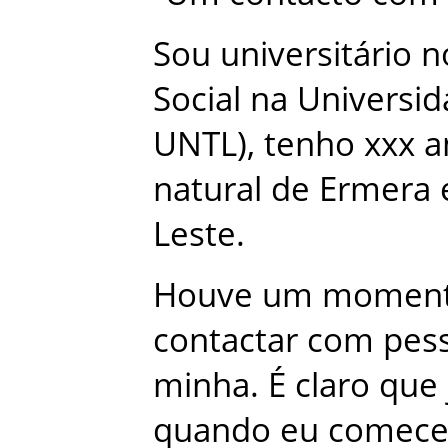
Sou
universitário
n
Social
na
Universid
UNTL
)
,
tenho
xxx
a
natural
de
Ermera
Leste
.
Houve
um
momen
contactar
com
pes
minha
.
É
claro
que
quando
eu
comece