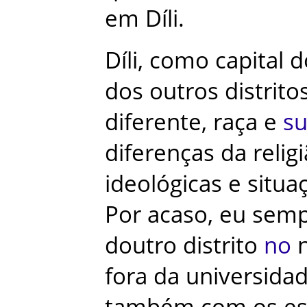
em
Díli
.
Díli
,
como
capital
d
dos
outros
distrito
diferente
,
raça
e
s
diferenças
da
relig
ideológicas
e
situa
Por
acaso
,
eu
semp
doutro
distrito
no
fora
da
universida
também
com
os
es