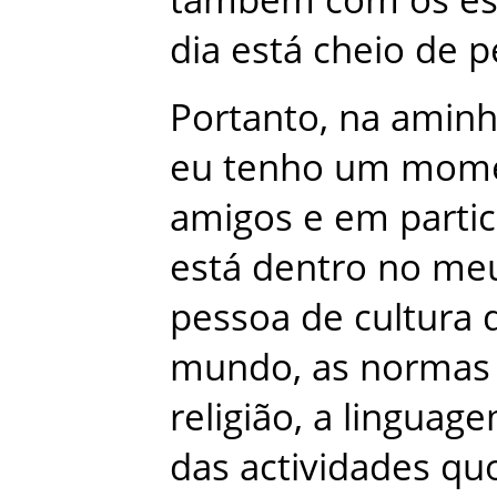
dia
está
cheio
de
p
Portanto
,
na
aminh
eu
tenho
um
mom
amigos
e
em
parti
está
dentro
no
me
pessoa
de
cultura
mundo
,
as
normas
religião
,
a
linguag
das
actividades
quo