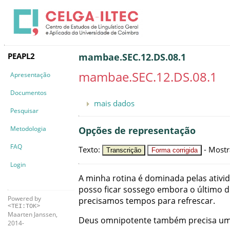
PEAPL2
mambae.SEC.12.DS.08.1
mambae.SEC.12.DS.08.1
Apresentação
Documentos
mais dados
Pesquisar
Metodologia
Opções de representação
FAQ
Texto
:
-
Mostr
Transcrição
Forma corrigida
Login
A
minha
rotina
é
dominada
pelas
ativi
posso
ficar
sossego
embora
o
último
d
Powered by
precisamos
tempos
para
refrescar
.
<TEI:TOK>
Maarten Janssen,
Deus
omnipotente
também
precisa
u
2014-