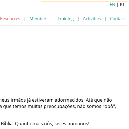
EN
| PT
Resources
|
Members
|
Training
|
Activities
|
Contact
meus
irmãos
já
estiveram
adormecidos
.
Até
que
não
a
que
temos
muitas
preocupações
,
não
somos
robô
"
,
Bíblia
.
Quanto
mais
nós
,
seres
humanos
!