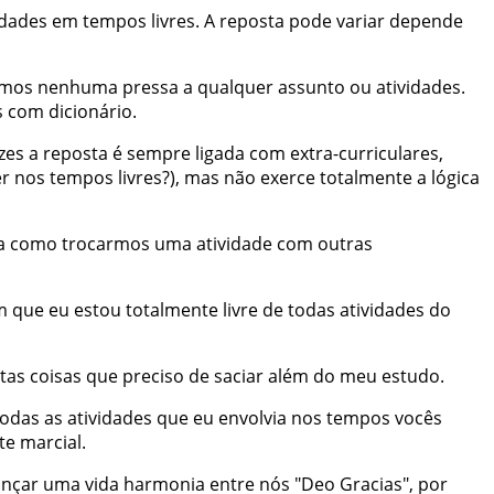
idades
em
tempos
livres
.
A
reposta
pode
variar
depende
emos
nenhuma
pressa
a
qualquer
assunto
ou
atividades
.
s
com
dicionário
.
zes
a
reposta
é
sempre
ligada
com
extra-curriculares
,
er
nos
tempos
livres
?
)
,
mas
não
exerce
totalmente
a
lógica
a
como
trocarmos
uma
atividade
com
outras
m
que
eu
estou
totalmente
livre
de
todas
atividades
do
tas
coisas
que
preciso
de
saciar
além
do
meu
estudo
.
todas
as
atividades
que
eu
envolvia
nos
tempos
vocês
te
marcial
.
ançar
uma
vida
harmonia
entre
nós
"
Deo
Gracias
"
,
por