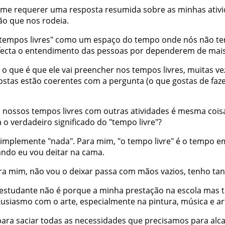
me
requerer
uma
resposta
resumida
sobre
as
minhas
ativ
ão
que
nos
rodeia
.
tempos
livres
"
como
um
espaço
do
tempo
onde
nós
não
t
fecta
o
entendimento
das
pessoas
por
dependerem
de
mai
o
que
é
que
ele
vai
preencher
nos
tempos
livres
,
muitas
ve
ostas
estão
coerentes
com
a
pergunta
(
o
que
gostas
de
faz
s
nossos
tempos
livres
com
outras
atividades
é
mesma
cois
á
o
verdadeiro
significado
do
"
tempo
livre
"
?
simplemente
"
nada
"
.
Para
mim
,
"
o
tempo
livre
"
é
o
tempo
e
ando
eu
vou
deitar
na
cama
.
ra
mim
,
não
vou
o
deixar
passa
com
mãos
vazios
,
tenho
tan
estudante
não
é
porque
a
minha
prestação
na
escola
mas
tusiasmo
com
o
arte
,
especialmente
na
pintura
,
música
e
ar
para
saciar
todas
as
necessidades
que
precisamos
para
alc