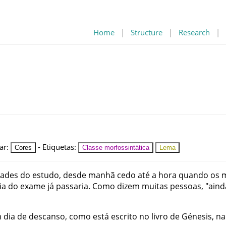
Home
|
Structure
|
Research
|
ar
:
-
Etiquetas
:
Cores
Classe morfossintática
Lema
dades
do
estudo
,
desde
manhã
cedo
até
a
hora
quando
os
ia
do
exame
já
passaria
.
Como
dizem
muitas
pessoas
,
"
aind
m
dia
de
descanso
,
como
está
escrito
no
livro
de
Génesis
,
na