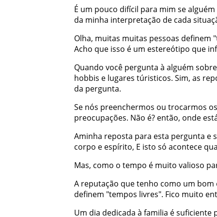
É
um
pouco
difícil
para
mim
se
alguém
da
minha
interpretação
de
cada
situaç
Olha
,
muitas
muitas
pessoas
definem
"
Acho
que
isso
é
um
estereótipo
que
in
Quando
você
pergunta
à
alguém
sobre
hobbis
e
lugares
túristicos
.
Sim
,
as
rep
da
pergunta
.
Se
nós
preenchermos
ou
trocarmos
o
preocupações
.
Não
é
?
então
,
onde
est
Aminha
reposta
para
esta
pergunta
e
corpo
e
espírito
,
E
isto
só
acontece
qu
Mas
,
como
o
tempo
é
muito
valioso
pa
A
reputação
que
tenho
como
um
bom
definem
"
tempos
livres
"
.
Fico
muito
en
Um
dia
dedicada
à
familia
é
suficiente