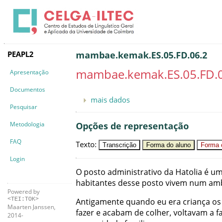
PEAPL2
mambae.kemak.ES.05.FD.06.2
mambae.kemak.ES.05.FD.
Apresentação
Documentos
mais dados
Pesquisar
Metodologia
Opções de representação
FAQ
Texto
:
Transcrição
Forma do aluno
Forma c
Login
O
posto
administrativo
da
Hatolia
é
u
habitantes
desse
posto
vivem
num
amb
Powered by
<TEI:TOK>
Antigamente
quando
eu
era
criança
os
Maarten Janssen,
fazer
e
acabam
de
colher
,
voltavam
a
f
2014-