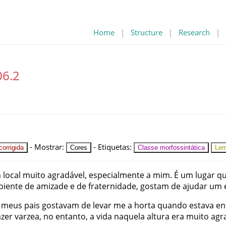
Home
|
Structure
|
Research
|
06.2
-
Mostrar
:
-
Etiquetas
:
orrigida
Cores
Classe morfossintática
Le
m
local
muito
agradável
,
especialmente
a
mim
.
É
um
lugar
q
iente
de
amizade
e
de
fraternidade
,
gostam
de
ajudar
um
meus
pais
gostavam
de
levar
me
a
horta
quando
estava
en
azer
varzea
,
no
entanto
,
a
vida
naquela
altura
era
muito
agr