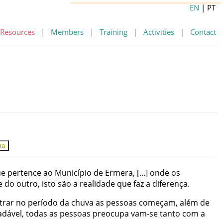
EN
| PT
Resources
|
Members
|
Training
|
Activities
|
Contact
ma
ue
pertence
ao
Município
de
Ermera
,
onde
os
e
do
outro
,
isto
são
a
realidade
que
faz
a
diferença
.
trar
no
período
da
chuva
as
pessoas
começam
,
além
de
adável
,
todas
as
pessoas
preocupa vam-se
tanto
com
a