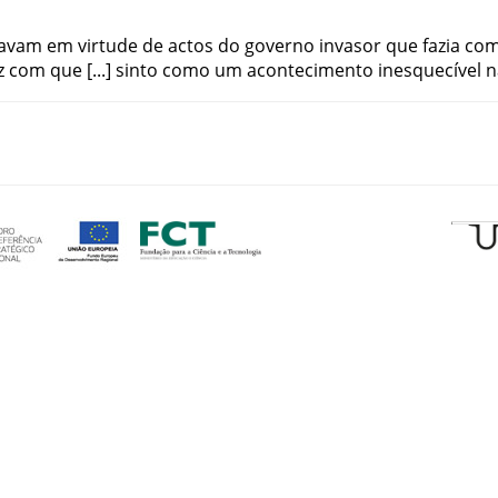
ravam
em
virtude
de
actos
do
governo
invasor
que
fazia
co
z
com
que
sinto
como
um
acontecimento
inesquecível
n