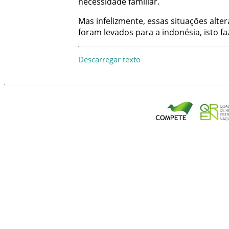
necessidade
familiar
.
Mas
infelizmente
,
essas
situações
alte
foram
levados
para
a
indonésia
,
isto
fa
Descarregar texto