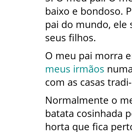
baixo
e
bondoso
.
P
pai
do
mundo
,
ele
seus
filhos
.
O
meu
pai
morra
meus
irmãos
num
com
as
casas
tradi
Normalmente
o
m
batata
cosinhada
p
horta
que
fica
pert