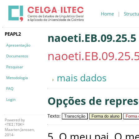
Home
|
Structu
PEAPL2
naoeti.EB.09.25.5
Apresentação
naoeti.EB.09.25.
Documentos
Pesquisar
mais dados
Metodologia
FAQ
Opções de repre
Login
Texto
:
Transcrição
Forma do aluno
Forma c
Powered by
<TEI:TOK>
Maarten Janssen,
5
.
O
meu
pai
.
O
m
2014-