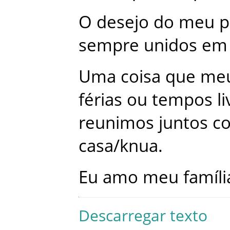
O
desejo
do
meu
p
sempre
unidos
em
Uma
coisa
que
me
férias
ou
tempos
l
reunimos
juntos
c
casa/knua
.
Eu
amo
meu
famíli
Descarregar texto