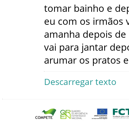
tomar
bainho
e
de
eu
com
os
irmãos
amanha
depois
de
vai
para
jantar
dep
arumar
os
pratos
e
Descarregar texto