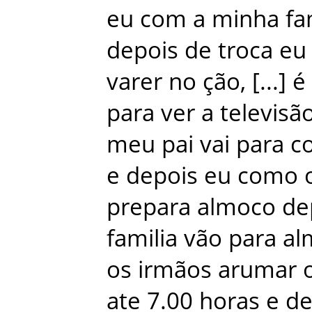
eu
com
a
minha
fa
depois
de
troca
eu
varer
no
ção
,
é
para
ver
a
televisã
meu
pai
vai
para
c
e
depois
eu
como
prepara
almoco
de
familia
vão
para
al
os
irmãos
arumar
ate
7.00
horas
e
de