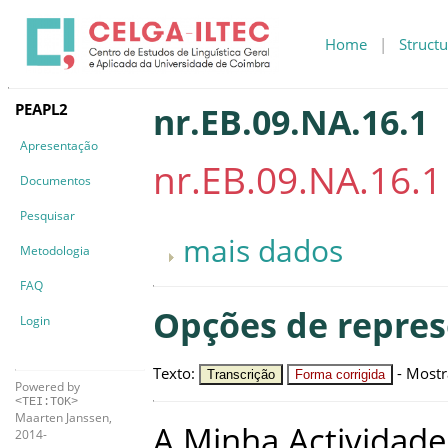
Home
|
Structu
PEAPL2
nr.EB.09.NA.16.1
Apresentação
nr.EB.09.NA.16.1
Documentos
Pesquisar
mais dados
Metodologia
FAQ
Opções de repre
Login
Texto
:
-
Mostr
Transcrição
Forma corrigida
Powered by
<TEI:TOK>
Maarten Janssen,
A
Minha
Actividade
2014-