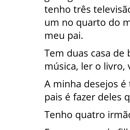
tenho
três
televisã
um
no
quarto
do
m
meu
pai
.
Tem
duas
casa
de
música
,
ler
o
livro
,
A
minha
desejos
é
pais
é
fazer
deles
q
Tenho
quatro
irmã