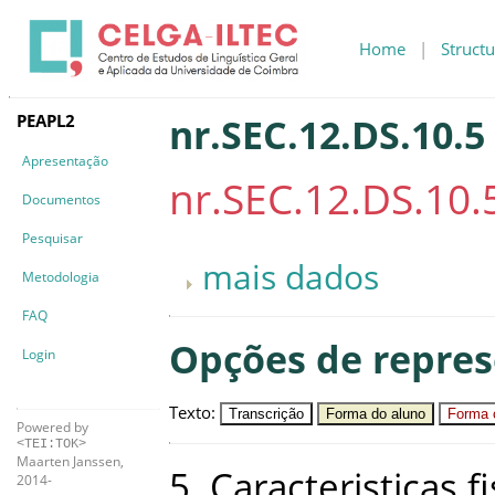
Home
|
Structu
PEAPL2
nr.SEC.12.DS.10.5
Apresentação
nr.SEC.12.DS.10.
Documentos
Pesquisar
mais dados
Metodologia
FAQ
Opções de repre
Login
Texto
:
Transcrição
Forma do aluno
Forma c
Powered by
<TEI:TOK>
Maarten Janssen,
5
.
Caracteristicas
f
2014-