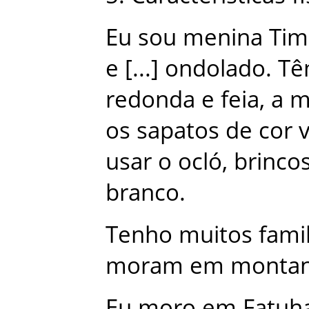
Eu
sou
menina
Tim
e
ondolado
.
T
redonda
e
feia
,
a
m
os
sapatos
de
cor
usar
o
ocló
,
brinco
branco
.
Tenho
muitos
famil
moram
em
monta
Eu
moro
em
Fatuh