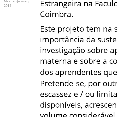
Estrangeira na Facul
Maarten Janssen,
2014-
Coimbra.
Este projeto tem na
importância da sust
investigação sobre a
materna e sobre a co
dos aprendentes que
Pretende‑se, por out
escassez e / ou limi
disponíveis, acresce
volume considerável