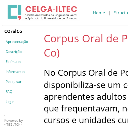
Home
|
Structu
COralCo
Corpus Oral de P
Apresentação
Co)
Descrição
Estímulos
No Corpus Oral de Po
Informantes
disponibiliza‑se um 
Pesquisar
FAQ
aprendentes adultos
Login
que frequentavam, n
cursos e unidades cu
Powered by
<TEI:TOK>