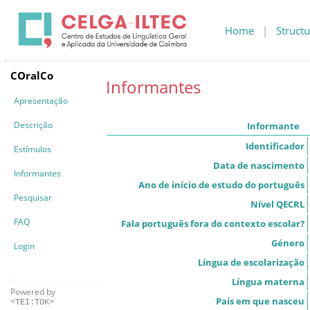
Home
|
Structu
COralCo
Informantes
Apresentação
Descrição
Informante
Identificador
Estímulos
Data de nascimento
Informantes
Ano de início de estudo do português
Pesquisar
Nível QECRL
FAQ
Fala português fora do contexto escolar?
Género
Login
Língua de escolarização
Língua materna
Powered by
País em que nasceu
<TEI:TOK>