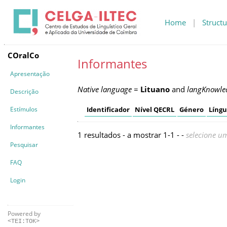
Home
|
Structu
COralCo
Informantes
Apresentação
Native language
=
Lituano
and
langKnowle
Descrição
Estímulos
Identificador
Nível QECRL
Género
Líng
Informantes
1 resultados - a mostrar 1-1 - -
selecione um
Pesquisar
FAQ
Login
Powered by
<TEI:TOK>