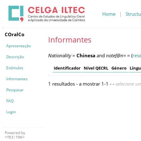
Home
|
Structu
COralCo
Informantes
Apresentação
Nationality
=
Chinesa
and
note[@n=
=
(
res
Descrição
Estímulos
Identificador
Nível QECRL
Género
Líng
Informantes
1 resultados - a mostrar 1-1 - -
selecione um
Pesquisar
FAQ
Login
Powered by
<TEI:TOK>