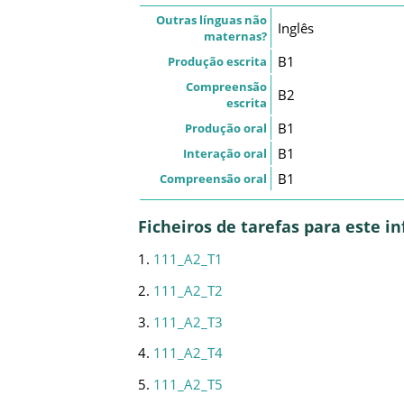
Outras línguas não
Inglês
maternas?
B1
Produção escrita
Compreensão
B2
escrita
B1
Produção oral
B1
Interação oral
B1
Compreensão oral
Ficheiros de tarefas para este 
1.
111_A2_T1
2.
111_A2_T2
3.
111_A2_T3
4.
111_A2_T4
5.
111_A2_T5