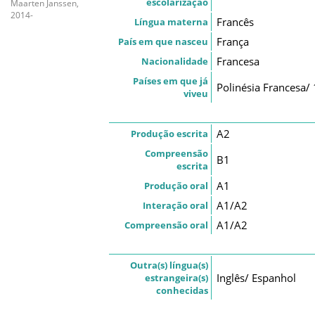
escolarização
Maarten Janssen,
2014-
Francês
Língua materna
França
País em que nasceu
Francesa
Nacionalidade
Países em que já
Polinésia Francesa/
viveu
A2
Produção escrita
Compreensão
B1
escrita
A1
Produção oral
A1/A2
Interação oral
A1/A2
Compreensão oral
Outra(s) língua(s)
Inglês/ Espanhol
estrangeira(s)
conhecidas