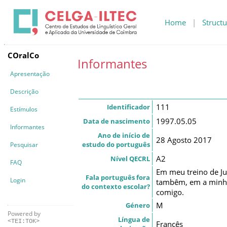
Home
|
Structu
COralCo
Informantes
Apresentação
Descrição
111
Identificador
Estímulos
1997.05.05
Data de nascimento
Informantes
Ano de início de
28 Agosto 2017
estudo do português
Pesquisar
A2
Nível QECRL
FAQ
Em meu treino de Ju
Fala português fora
Login
tambêm, em a minha
do contexto escolar?
comigo.
M
Género
Powered by
Língua de
<TEI:TOK>
Francês