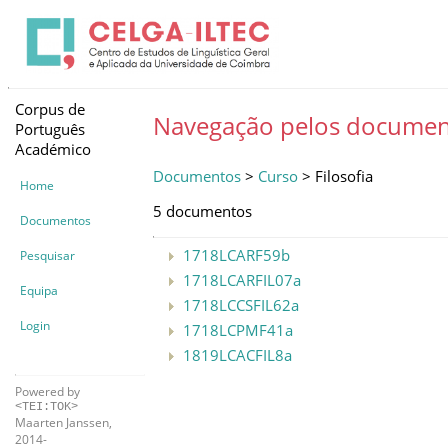
Corpus de
Navegação pelos documen
Português
Académico
Documentos
>
Curso
> Filosofia
Home
5 documentos
Documentos
1718LCARF59b
Pesquisar
1718LCARFIL07a
Equipa
1718LCCSFIL62a
Login
1718LCPMF41a
1819LCACFIL8a
Powered by
<TEI:TOK>
Maarten Janssen,
2014-