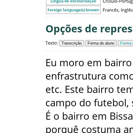
Crioulo-Portu
Língua de escolarização
Francês, Inglês
Foreign language(s) known
Opções de repre
Texto
:
Transcrição
Forma do aluno
Forma c
Eu
moro
em
bairro
enfrastrutura
com
etc
.
Este
bairro
te
campo
do
futebol
,
É
o
bairro
em
Biss
porquê
costuma
a