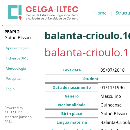
Home
|
Structu
PEAPL2
balanta-crioulo.1
Guiné-Bissau
balanta-crioulo.1
Apresentação
Ficheiros XML
Metodologia
05/07/2018
Text date
Pesquisar
Student
01/11/1996
Data de nascimento
Login
Masculino
Género
Guineense
Nacionalidade
Powered by
<TEI:TOK>
Guiné-Bissau
Birth place
Maarten Janssen,
Balanta-Crioul
2014-
Língua materna