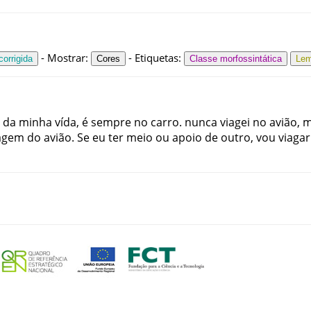
-
Mostrar
:
-
Etiquetas
:
orrigida
Cores
Classe morfossintática
Le
da
minha
vída
,
é
sempre
no
carro
.
nunca
viagei
no
avião
,
m
agem
do
avião
.
Se
eu
ter
meio
ou
apoio
de
outro
,
vou
viagar