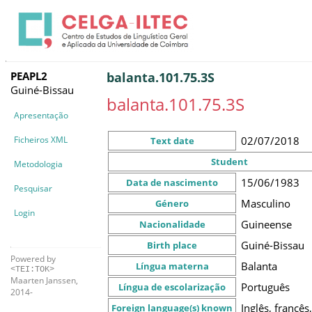
PEAPL2
balanta.101.75.3S
Guiné-Bissau
balanta.101.75.3S
Apresentação
Ficheiros XML
02/07/2018
Text date
Student
Metodologia
15/06/1983
Data de nascimento
Pesquisar
Masculino
Género
Login
Guineense
Nacionalidade
Guiné-Bissau
Birth place
Powered by
Balanta
Língua materna
<TEI:TOK>
Maarten Janssen,
Português
Língua de escolarização
2014-
Inglês, francês
Foreign language(s) known