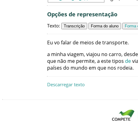
Opções de representação
Texto
:
Transcrição
Forma do aluno
Forma c
Eu
vo
falar
de
meios
de
transporte
.
a
minha
viagem
,
viajou
no
carro
,
desde
que
não
me
permite
,
a
este
tipos
de
vi
países
do
mundo
em
que
nos
rodeia
.
Descarregar texto