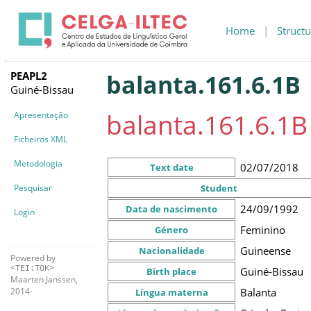
Home
|
Structu
PEAPL2
balanta.161.6.1B
Guiné-Bissau
balanta.161.6.1B
Apresentação
Ficheiros XML
Metodologia
02/07/2018
Text date
Pesquisar
Student
24/09/1992
Data de nascimento
Login
Feminino
Género
Guineense
Nacionalidade
Powered by
<TEI:TOK>
Guiné-Bissau
Birth place
Maarten Janssen,
Balanta
2014-
Língua materna