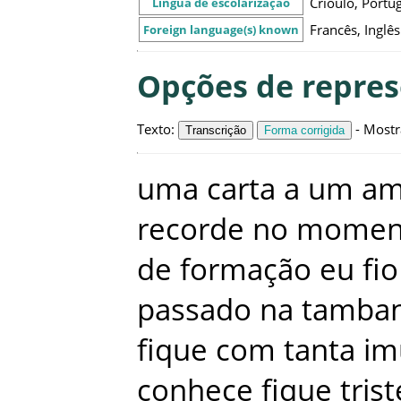
Crioulo, Portu
Língua de escolarização
Francês, Inglês
Foreign language(s) known
Opções de repre
Texto
:
-
Mostr
Transcrição
Forma corrigida
uma
carta
a
um
am
recorde
no
momen
de
formação
eu
fio
passado
na
tamba
fique
com
tanta
im
conhece
fique
tris