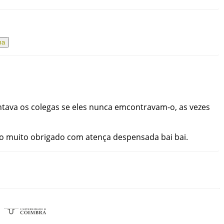
ma
ntava
os
colegas
se
eles
nunca
emcontravam-o
,
as
vezes
o
muito
obrigado
com
atença
despensada
bai
bai
.