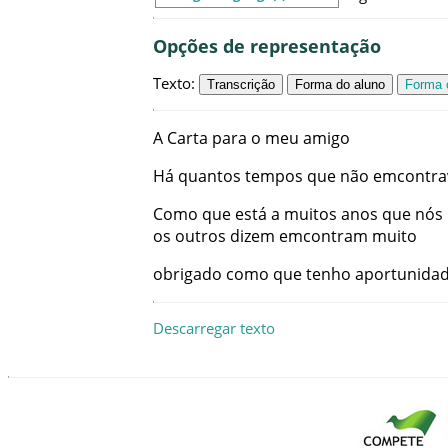
Opções de representação
Texto
:
Transcrição
Forma do aluno
Forma c
A
Carta
para
o
meu
amigo
Há
quantos
tempos
que
não
emcontra
Como
que
está
a
muitos
anos
que
nós
os
outros
dizem
emcontram
muito
obrigado
como
que
tenho
aportunida
Descarregar texto