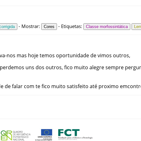
-
Mostrar
:
-
Etiquetas
:
orrigida
Cores
Classe morfossintática
Le
va-nos
mas
hoje
temos
oportunidade
de
vimos
outros
,
perdemos
uns
dos
outros
,
fico
muito
alegre
sempre
pergu
de
de
falar
com
te
fico
muito
satisfeito
até
proximo
emcontr