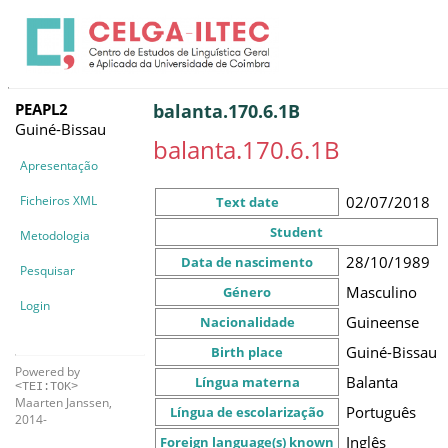
PEAPL2
balanta.170.6.1B
Guiné-Bissau
balanta.170.6.1B
Apresentação
Ficheiros XML
02/07/2018
Text date
Student
Metodologia
28/10/1989
Data de nascimento
Pesquisar
Masculino
Género
Login
Guineense
Nacionalidade
Guiné-Bissau
Birth place
Powered by
Balanta
Língua materna
<TEI:TOK>
Maarten Janssen,
Português
Língua de escolarização
2014-
Inglês
Foreign language(s) known