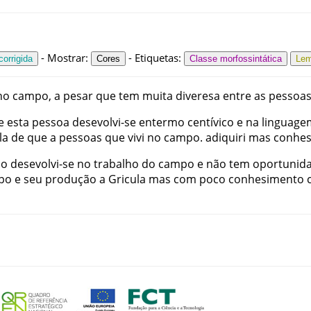
-
Mostrar
:
-
Etiquetas
:
orrigida
Cores
Classe morfossintática
Le
no
campo
,
a pesar
que
tem
muita
diveresa
entre
as
pessoa
e
esta
pessoa
desevolvi-se
entermo
centívico
e
na
linguage
la
de
que
a
pessoas
que
vivi
no
campo
.
adiquiri
mas
conhe
po
desevolvi-se
no
trabalho
do
campo
e
não
tem
oportunid
po
e
seu
produção
a Gricula
mas
com
poco
conhesimento