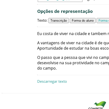
Opções de representação
Texto
:
Transcrição
Forma do aluno
Forma c
Eu
costa
de
viver
na
cidade
e
tambem
A
vantagens
de
viver
na
cidade
é
de
qu
Aportunidade
de
estudar
na
boas
esco
O
passo
que
a
pessoa
que
vivi
no
cam
desevolvise
na
sua
protividade
no
cam
do
campo
.
Descarregar texto