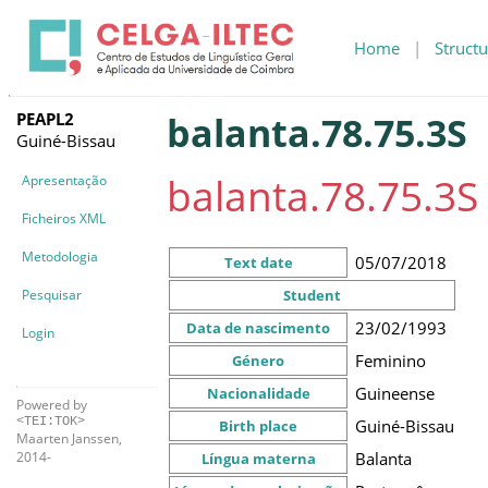
Home
|
Structu
PEAPL2
balanta.78.75.3S
Guiné-Bissau
balanta.78.75.3S
Apresentação
Ficheiros XML
Metodologia
05/07/2018
Text date
Pesquisar
Student
23/02/1993
Data de nascimento
Login
Feminino
Género
Guineense
Nacionalidade
Powered by
<TEI:TOK>
Guiné-Bissau
Birth place
Maarten Janssen,
Balanta
2014-
Língua materna