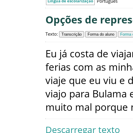
Português
Língua de escolarização
Opções de repre
Texto
:
Transcrição
Forma do aluno
Forma c
Eu
já
costa
de
viaja
ferias
com
as
minh
viaje
que
eu
viu
e
viajo
para
Bulama
muito
mal
porque
Descarregar texto