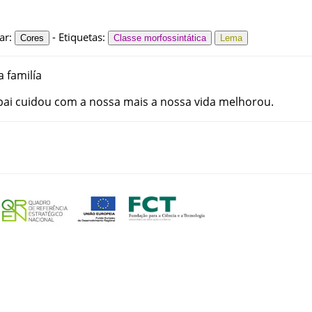
ar
:
-
Etiquetas
:
Cores
Classe morfossintática
Lema
a
familía
pai
cuidou
com
a
nossa
mais
a
nossa
vida
melhorou
.