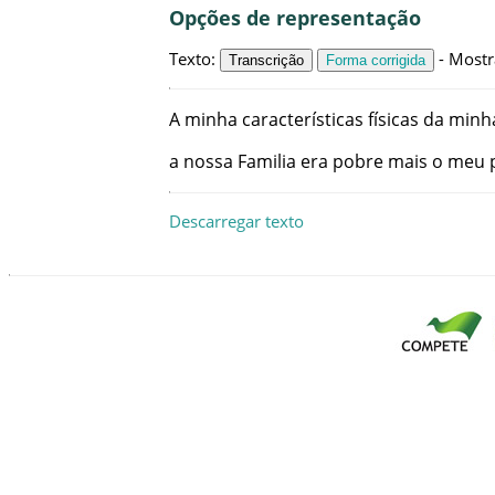
Opções de representação
Texto
:
-
Mostr
Transcrição
Forma corrigida
A
minha
características
físicas
da
minh
a
nossa
Familia
era
pobre
mais
o
meu
Descarregar texto