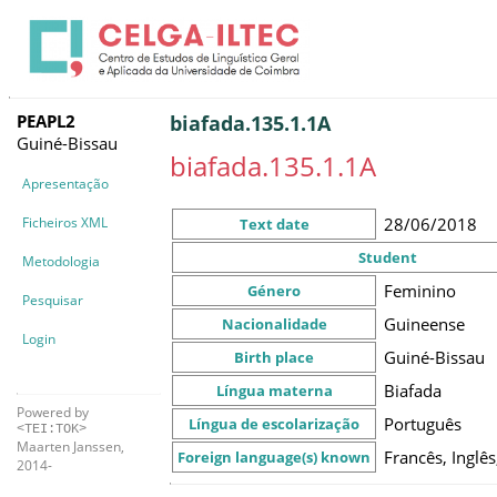
PEAPL2
biafada.135.1.1A
Guiné-Bissau
biafada.135.1.1A
Apresentação
Ficheiros XML
28/06/2018
Text date
Student
Metodologia
Feminino
Género
Pesquisar
Guineense
Nacionalidade
Login
Guiné-Bissau
Birth place
Biafada
Língua materna
Powered by
Português
Língua de escolarização
<TEI:TOK>
Maarten Janssen,
Francês, Inglês
Foreign language(s) known
2014-