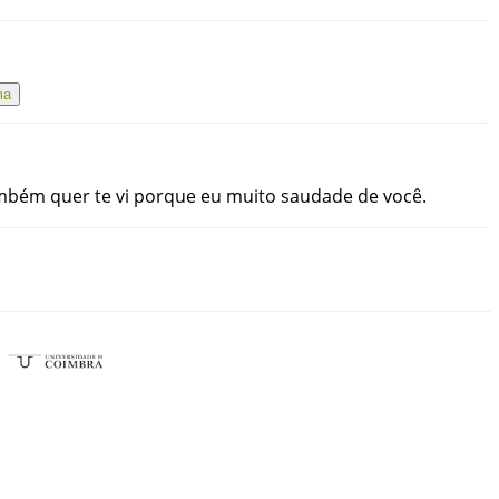
ma
mbém
quer
te
vi
porque
eu
muito
saudade
de
você
.