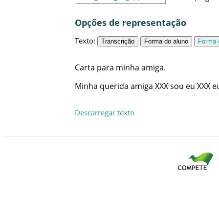
Opções de representação
Texto
:
Transcrição
Forma do aluno
Forma c
Carta
para
minha
amiga
.
Minha
querida
amiga
XXX
sou
eu
XXX
e
Descarregar texto