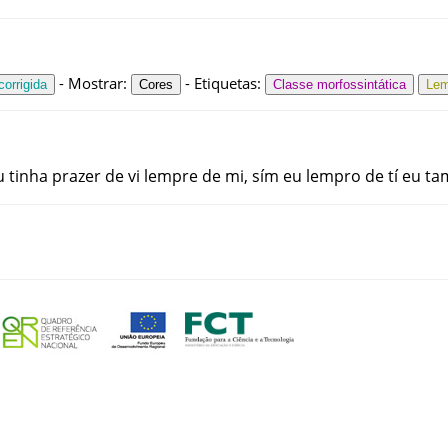
-
Mostrar
:
-
Etiquetas
:
orrigida
Cores
Classe morfossintática
Le
u
tinha
prazer
de
vi
lempre
de
mi
,
sím
eu
lempro
de
tí
eu
ta