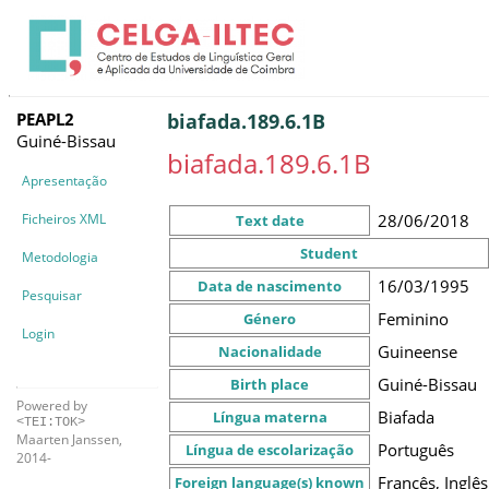
PEAPL2
biafada.189.6.1B
Guiné-Bissau
biafada.189.6.1B
Apresentação
Ficheiros XML
28/06/2018
Text date
Student
Metodologia
16/03/1995
Data de nascimento
Pesquisar
Feminino
Género
Login
Guineense
Nacionalidade
Guiné-Bissau
Birth place
Powered by
Biafada
Língua materna
<TEI:TOK>
Maarten Janssen,
Português
Língua de escolarização
2014-
Francês, Inglês
Foreign language(s) known