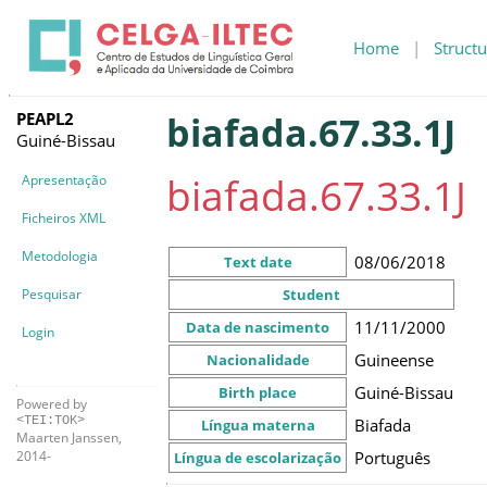
Home
|
Structu
PEAPL2
biafada.67.33.1J
Guiné-Bissau
biafada.67.33.1J
Apresentação
Ficheiros XML
Metodologia
08/06/2018
Text date
Pesquisar
Student
11/11/2000
Data de nascimento
Login
Guineense
Nacionalidade
Guiné-Bissau
Birth place
Powered by
<TEI:TOK>
Biafada
Língua materna
Maarten Janssen,
Português
2014-
Língua de escolarização