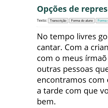
Opções de repre
Texto
:
Transcrição
Forma do aluno
Forma c
No
tempo
livres
go
cantar
.
Com
a
cria
com
o
meus
írmaõ
outras
pessoas
qu
encontramos
com
a
tarde
com
que
v
bem
.