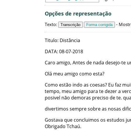
Opções de representação
Texto
:
-
Mostr
Transcrição
Forma corrigida
Titulo
:
Distância
DATA
:
08-07-2018
Caro
amigo
,
Antes
de
nada
desejo-te
u
Olá
meu
amigo
como
esta
?
Como
estão
indo
as
coesas
?
Eu
faz
mui
tempo
,
meu
amigo
para
te
dezer
a
ver
posivel
não
demoras
preciso
de
te
.
qu
divertimos
sempre
sobre
as
nosas
dif
Gostava
que
concluimos
os
estudos
ju
Obrigado
Tchaú
.