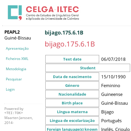
PEAPL2
bijago.175.6.1B
Guiné-Bissau
bijago.175.6.1B
Apresentação
Ficheiros XML
06/07/2018
Text date
Student
Metodologia
15/10/1990
Data de nascimento
Pesquisar
Feminino
Género
Login
Guineense
Nacionalidade
Guiné-Bissau
Birth place
Powered by
Bijago
Língua materna
<TEI:TOK>
Maarten Janssen,
Português
Língua de escolarização
2014-
Inglês, Crioulo
Foreign language(s) known