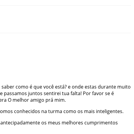
a
saber
como
é
que
você
está
?
e
onde
estas
durante
muito
e
passamos
juntos
sentirei
tua
falta
!
Por
favor
se
é
era
O
melhor
amigo
prá
mim
.
somos
conhecidos
na
turma
como
os
mais
inteligentes
.
antecipadamente
os
meus
melhores
cumprimentos