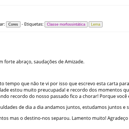
ar
:
-
Etiquetas
:
Cores
Classe morfossintática
Lema
m
forte
abraço
,
saudações
de
Amizade
.
to
tempo
que
não
te
vi
por
isso
que
escrevo
esta
carta
par
dade
estou
muito
preucupada
!
e
recordo
dos
momentos
qu
ando
recordo
do
nosso
passado
fico
a
chorar
!
Porque
você
iculdades
de
dia a dia
andamos
juntos
,
estudamos
juntos
e
ntos
mas
o
destino-nos
separou
.
Lamento
muito
!
Agradeço