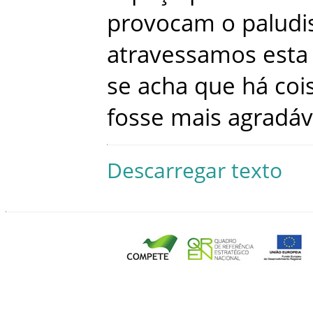
provocam
o
palud
atravessamos
esta
se
acha
que
há
coi
fosse
mais
agradáv
Descarregar texto