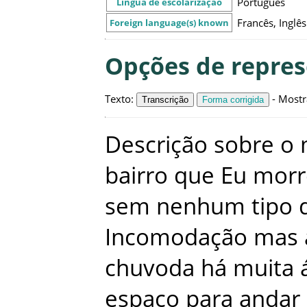
Português
Língua de escolarização
Francês, Inglês
Foreign language(s) known
Opções de repre
Texto
:
-
Mostr
Transcrição
Forma corrigida
Descrição
sobre
o
bairro
que
Eu
morr
sem
nenhum
tipo
Incomodação
mas
chuvoda
há
muita
espaço
para
andar