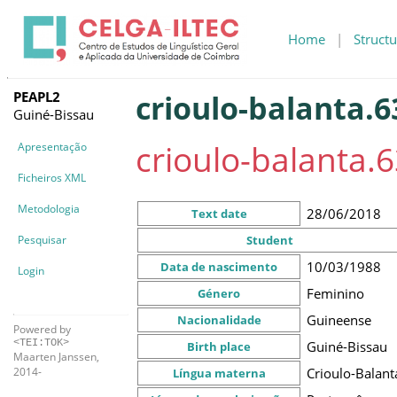
Home
|
Structu
PEAPL2
crioulo-balanta.6
Guiné-Bissau
crioulo-balanta.6
Apresentação
Ficheiros XML
Metodologia
28/06/2018
Text date
Pesquisar
Student
10/03/1988
Data de nascimento
Login
Feminino
Género
Guineense
Nacionalidade
Powered by
<TEI:TOK>
Guiné-Bissau
Birth place
Maarten Janssen,
Crioulo-Balant
2014-
Língua materna