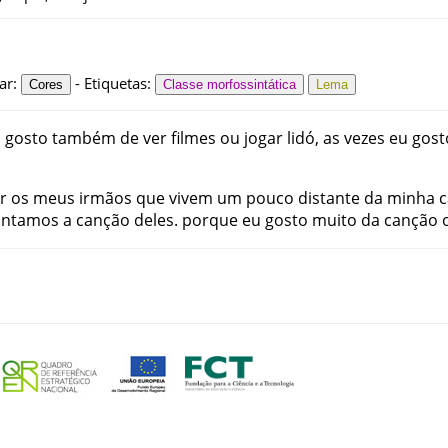
ar
:
-
Etiquetas
:
Cores
Classe morfossintática
Lema
u
gosto
também
de
ver
filmes
ou
jogar
lidó
,
as
vezes
eu
gost
ar
os
meus
irmãos
que
vivem
um
pouco
distante
da
minha
c
antamos
a
canção
deles
.
porque
eu
gosto
muito
da
canção