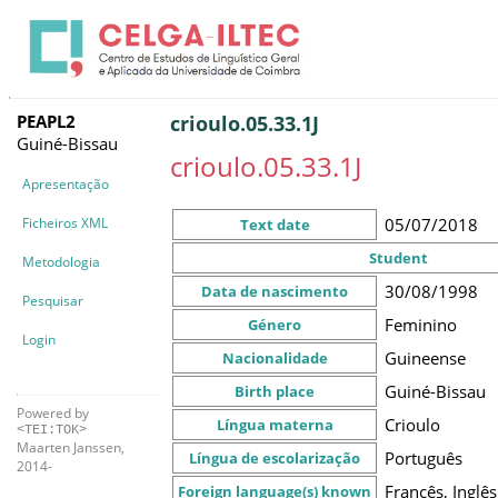
PEAPL2
crioulo.05.33.1J
Guiné-Bissau
crioulo.05.33.1J
Apresentação
Ficheiros XML
05/07/2018
Text date
Student
Metodologia
30/08/1998
Data de nascimento
Pesquisar
Feminino
Género
Login
Guineense
Nacionalidade
Guiné-Bissau
Birth place
Powered by
Crioulo
Língua materna
<TEI:TOK>
Maarten Janssen,
Português
Língua de escolarização
2014-
Francês, Inglê
Foreign language(s) known