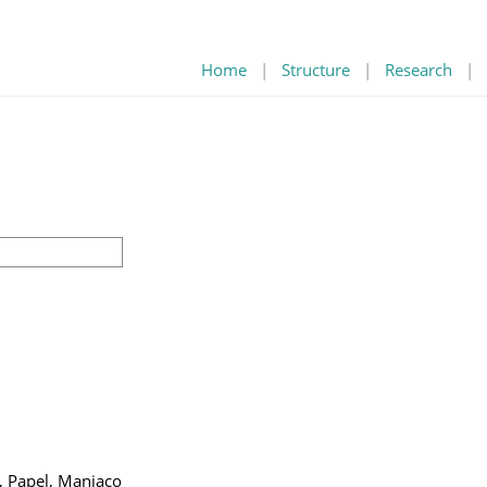
Home
|
Structure
|
Research
|
s, Papel, Manjaco