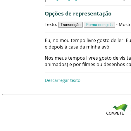
Opções de representação
Texto
:
-
Mostr
Transcrição
Forma corrigida
Eu
,
no
meu
tempo
livre
gosto
de
ler
.
E
e
depois
à
casa
da
minha
avó
.
Nos
meus
tempos
livres
gosto
de
visit
animados
)
e
por
filmes
ou
desenhos
c
Descarregar texto