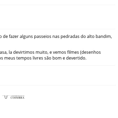
o
de
fazer
alguns
passeios
nas
pedradas
do
alto bandim
,
asa
,
la
devirtimos
muito
,
e
vemos
filmes
(
desenhos
os
meus
tempos
livres
são
bom
e
devertido
.