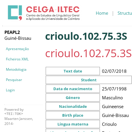
Home
|
Structu
PEAPL2
crioulo.102.75.3S
Guiné-Bissau
crioulo.102.75.3S
Apresentação
Ficheiros XML
Metodologia
02/07/2018
Text date
Pesquisar
Student
25/07/1998
Data de nascimento
Login
Masculino
Género
Guineense
Nacionalidade
Powered by
<TEI:TOK>
Guiné-Bissau
Birth place
Maarten Janssen,
Crioulo
2014-
Língua materna