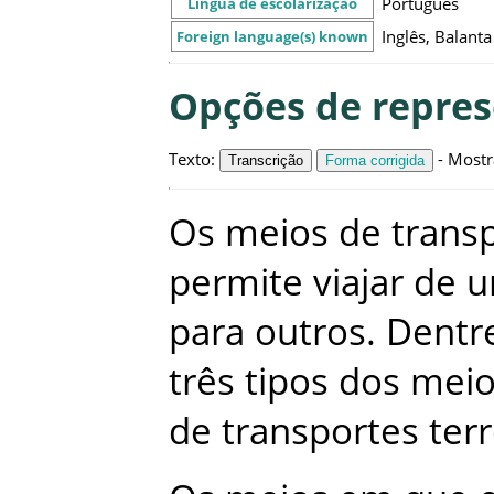
Português
Língua de escolarização
Inglês, Balanta
Foreign language(s) known
Opções de repre
Texto
:
-
Mostr
Transcrição
Forma corrigida
Os
meios
de
trans
permite
viajar
de
u
para
outros
.
Dentr
três
tipos
dos
meio
de
transportes
ter