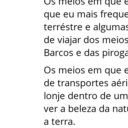
Os
meios
em
que
que
eu
mais
frequ
terréstre
e
alguma
de
viajar
dos
meio
Barcos
e
das
pirog
Os
meios
em
que
de
transportes
aér
lonje
dentro
de
u
ver
a
beleza
da
nat
a
terra
.