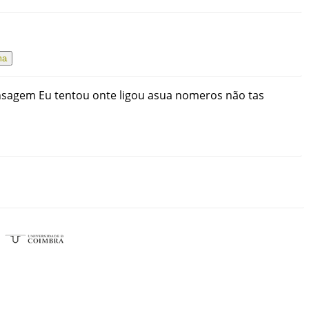
ma
sagem
Eu
tentou
onte
ligou
asua
nomeros
não
tas
o