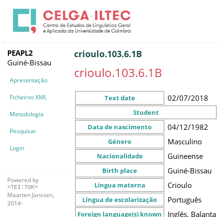
PEAPL2
crioulo.103.6.1B
Guiné-Bissau
crioulo.103.6.1B
Apresentação
Ficheiros XML
02/07/2018
Text date
Student
Metodologia
04/12/1982
Data de nascimento
Pesquisar
Masculino
Género
Login
Guineense
Nacionalidade
Guiné-Bissau
Birth place
Powered by
Crioulo
Língua materna
<TEI:TOK>
Maarten Janssen,
Português
Língua de escolarização
2014-
Inglês, Balanta
Foreign language(s) known