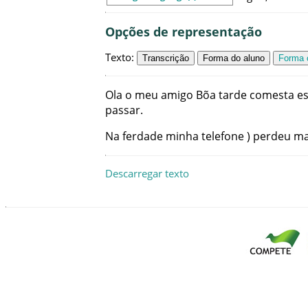
Opções de representação
Texto
:
Transcrição
Forma do aluno
Forma c
Ola
o
meu
amigo
Bõa
tarde
comesta
e
passar
.
Na
ferdade
minha
telefone
)
perdeu
m
Descarregar texto