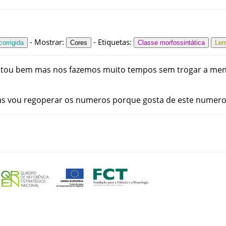
-
Mostrar
:
-
Etiquetas
:
orrigida
Cores
Classe morfossintática
Le
stou
bem
mas
nos
fazemos
muito
tempos
sem
trogar
a
men
as
vou
regoperar
os
numeros
porque
gosta
de
este
numer