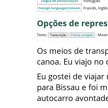
Português
Língua de escolarização
Francês, Inglês
Foreign language(s) known
Opções de repre
Texto
:
-
Mostr
Transcrição
Forma corrigida
Os
meios
de
trans
canoa
.
Eu
viajo
no
Eu
gostei
de
viajar
para
Bissau
e
foi
m
autocarro
avontad