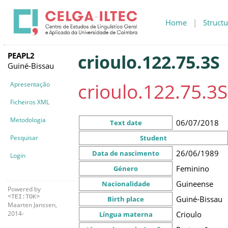
Home
|
Structu
PEAPL2
crioulo.122.75.3S
Guiné-Bissau
crioulo.122.75.3S
Apresentação
Ficheiros XML
Metodologia
06/07/2018
Text date
Pesquisar
Student
26/06/1989
Data de nascimento
Login
Feminino
Género
Guineense
Nacionalidade
Powered by
<TEI:TOK>
Guiné-Bissau
Birth place
Maarten Janssen,
Crioulo
2014-
Língua materna