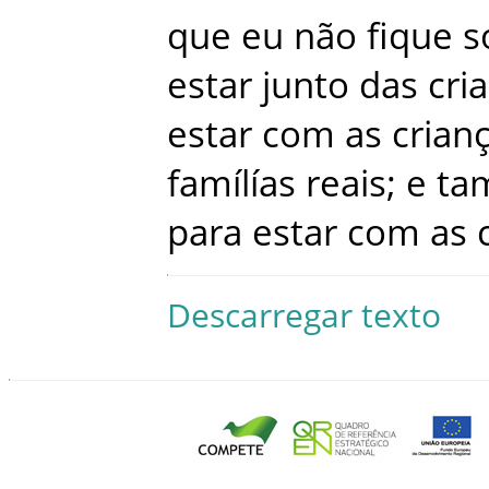
que
eu
não
fique
s
estar
junto
das
cri
estar
com
as
crian
famílías
reais
;
e
ta
para
estar
com
as
Descarregar texto