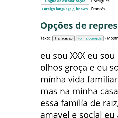
Português
Língua de escolarização
Francês
Foreign language(s) known
Opções de repre
Texto
:
-
Mostr
Transcrição
Forma corrigida
eu
sou
XXX
eu
sou
olhos
groça
e
eu
s
mínha
vida
familiar
mas
na
mínha
casa
essa
famílía
de
raiz
amavel
e
socíal
eu