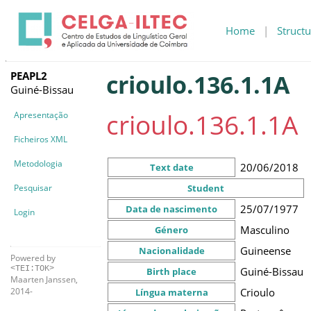
Home
|
Structu
PEAPL2
crioulo.136.1.1A
Guiné-Bissau
crioulo.136.1.1A
Apresentação
Ficheiros XML
Metodologia
20/06/2018
Text date
Pesquisar
Student
25/07/1977
Data de nascimento
Login
Masculino
Género
Guineense
Nacionalidade
Powered by
<TEI:TOK>
Guiné-Bissau
Birth place
Maarten Janssen,
Crioulo
2014-
Língua materna