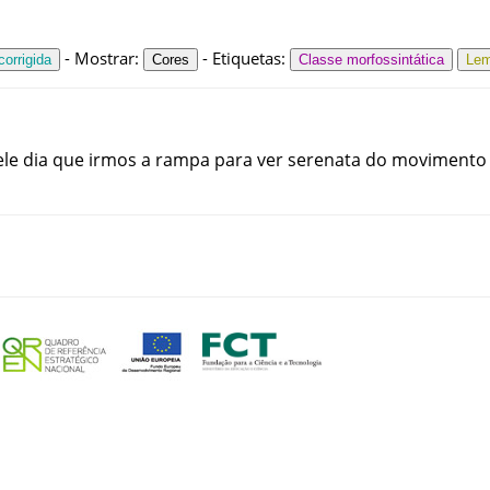
-
Mostrar
:
-
Etiquetas
:
orrigida
Cores
Classe morfossintática
Le
le
dia
que
irmos
a
rampa
para
ver
serenata
do
movimento