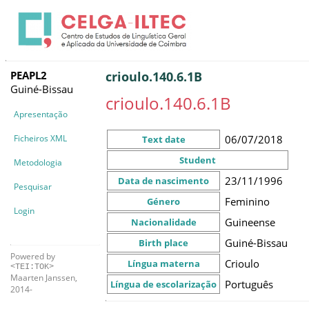
PEAPL2
crioulo.140.6.1B
Guiné-Bissau
crioulo.140.6.1B
Apresentação
Ficheiros XML
06/07/2018
Text date
Student
Metodologia
23/11/1996
Data de nascimento
Pesquisar
Feminino
Género
Login
Guineense
Nacionalidade
Guiné-Bissau
Birth place
Powered by
Crioulo
Língua materna
<TEI:TOK>
Maarten Janssen,
Português
Língua de escolarização
2014-