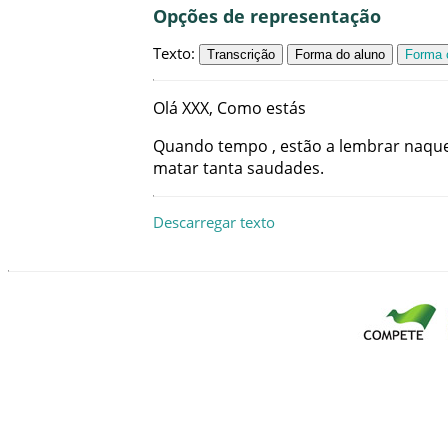
Opções de representação
Texto
:
Transcrição
Forma do aluno
Forma c
Olá
XXX
,
Como
estás
Quando
tempo
,
estão
a
lembrar
naque
matar
tanta
saudades
.
Descarregar texto