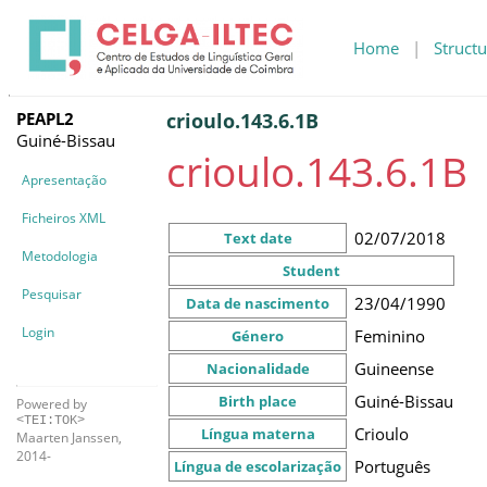
Home
|
Structu
PEAPL2
crioulo.143.6.1B
Guiné-Bissau
crioulo.143.6.1B
Apresentação
Ficheiros XML
02/07/2018
Text date
Metodologia
Student
Pesquisar
23/04/1990
Data de nascimento
Login
Feminino
Género
Guineense
Nacionalidade
Guiné-Bissau
Birth place
Powered by
<TEI:TOK>
Crioulo
Língua materna
Maarten Janssen,
2014-
Português
Língua de escolarização