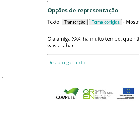
Opções de representação
Texto
:
-
Mostr
Transcrição
Forma corrigida
Ola
amiga
XXX
,
há
muito
tempo
,
que
n
vais
acabar
.
Descarregar texto