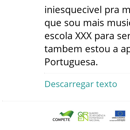
iniesquecivel
pra
m
que
sou
mais
musi
escola
XXX
para
se
tambem
estou
a
a
Portuguesa
.
Descarregar texto