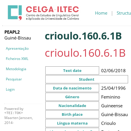
Home
|
Structu
PEAPL2
crioulo.160.6.1B
Guiné-Bissau
crioulo.160.6.1B
Apresentação
Ficheiros XML
Metodologia
02/06/2018
Text date
Pesquisar
Student
25/04/1996
Data de nascimento
Login
Feminino
Género
Guineense
Nacionalidade
Powered by
<TEI:TOK>
Guiné-Bissau
Birth place
Maarten Janssen,
Crioulo
2014-
Língua materna