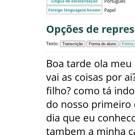
Português
Língua de escolarização
Papel
Foreign language(s) known
Opções de repre
Texto
:
Transcrição
Forma do aluno
Forma c
Boa
tarde
ola
meu
vai
as
coisas
por
ai
filho
?
como
tá
indo
do
nosso
primeiro
dia
que
eu
conhec
tambem
a
minha
c