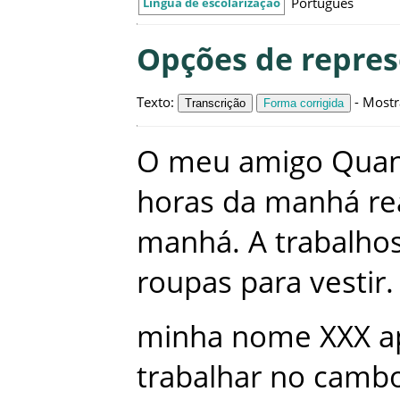
Português
Língua de escolarização
Opções de repre
Texto
:
-
Mostr
Transcrição
Forma corrigida
O
meu
amigo
Qua
horas
da
manhá
re
manhá
.
A
trabalho
roupas
para
vestir
.
minha
nome
XXX
a
trabalhar
no
camb