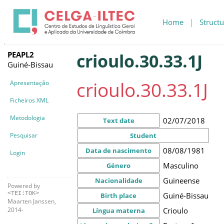
Home
|
Structu
PEAPL2
crioulo.30.33.1J
Guiné-Bissau
crioulo.30.33.1J
Apresentação
Ficheiros XML
Metodologia
02/07/2018
Text date
Pesquisar
Student
08/08/1981
Data de nascimento
Login
Masculino
Género
Guineense
Nacionalidade
Powered by
<TEI:TOK>
Guiné-Bissau
Birth place
Maarten Janssen,
Crioulo
2014-
Língua materna