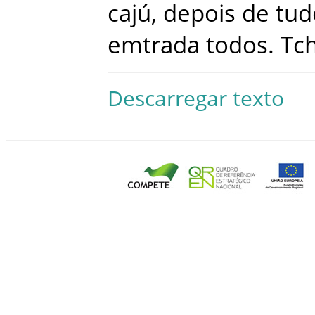
cajú
,
depois
de
tud
emtrada
todos
.
Tc
Descarregar texto